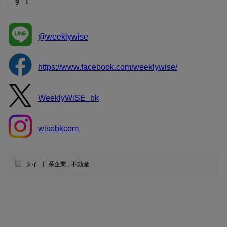
す！
@weeklywise
https://www.facebook.com/weeklywise/
WeeklyWiSE_bk
wisebkcom
タイ
,
日系企業
,
不動産