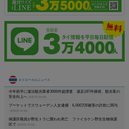
タイローカルニュース
今年前半に違法観光業者3000件超捜査 違反197件摘発、観光客の
安全向上へ
(8月7日 09:04)
プーケットでスウェーデン人女逮捕 6,000万B被害の詐欺に関与
(8月6日 16:22)
保護区職員が野生トラに襲われ死亡 ファイカケン野生生物保護
区で
(8月6日 09:22)