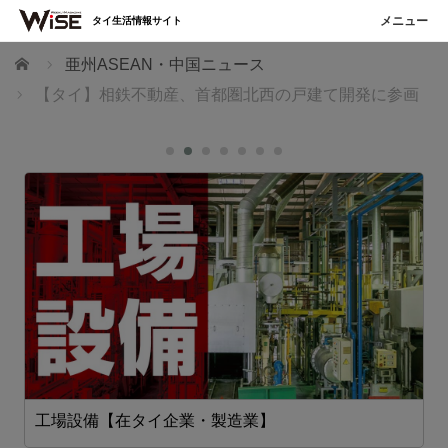
タイ生活情報サイト
ホーム
亜州ASEAN・中国ニュース
【タイ】相鉄不動産、首都圏北西の戸建て開発に参画
工場設備【在タイ企業・製造業】