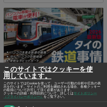
このサイトではクッキーを使
2026年版 タイの鉄道事情 電車でGO！
用しています。
このサイトではCookieを使って、ユーザー行動の分析や広告の表
示を行います。サイトのご利用を継続される場合、各種クッキー
の取得について許可して頂く必要があります。
クッキーの詳細・利用目的について、詳しくは
サイトポリシー
（プライバシーポリシー）
をご覧下さい。