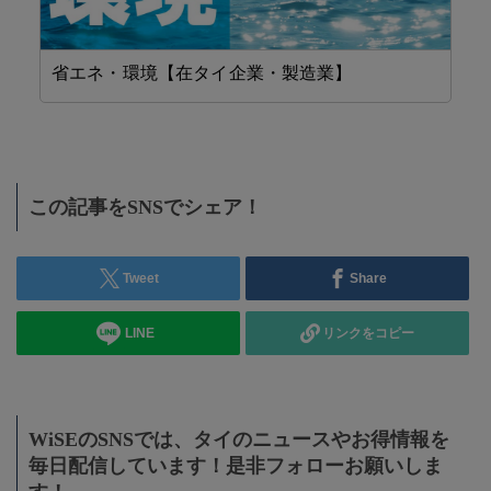
省エネ・環境【在タイ企業・製造業】
精
この記事をSNSでシェア！
Tweet
Share
LINE
リンクをコピー
WiSEのSNSでは、タイのニュースやお得情報を
毎日配信しています！是非フォローお願いしま