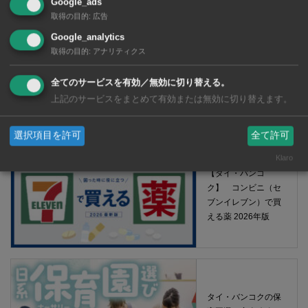
Google_ads
取得の目的
:
広告
Google_analytics
取得の目的
:
アナリティクス
全てのサービスを有効／無効に切り替える。
【タイ・バンコク】 マルシェトンロー内の「TOPS」で買える薬
上記のサービスをまとめて有効または無効に切り替えます。
2026年版
選択項目を許可
全て許可
Klaro
【タイ・バンコ
ク】 コンビニ（セ
ブンイレブン）で買
える薬 2026年版
タイ・バンコクの保