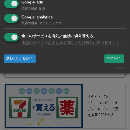
Google_ads
取得の目的
:
広告
Google_analytics
取得の目的
:
アナリティクス
全てのサービスを有効／無効に切り替える。
上記のサービスをまとめて有効または無効に切り替えます。
選択項目を許可
全て許可
【タイ・バンコク】 マルシェトンロー内の「TOPS」で買える薬
Klaro
2026年版
【タイ・バンコ
ク】 コンビニ（セ
ブンイレブン）で買
える薬 2026年版