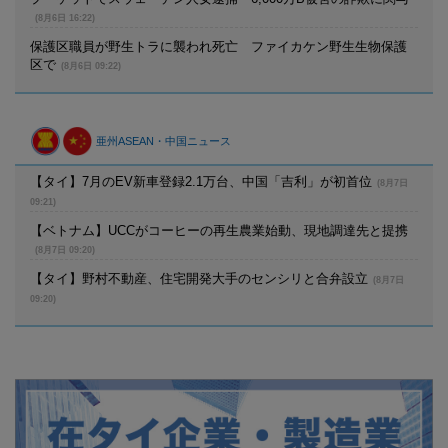
(8月6日 16:22)
保護区職員が野生トラに襲われ死亡 ファイカケン野生生物保護
区で
(8月6日 09:22)
亜州ASEAN・中国ニュース
【タイ】7月のEV新車登録2.1万台、中国「吉利」が初首位
(8月7日
09:21)
【ベトナム】UCCがコーヒーの再生農業始動、現地調達先と提携
(8月7日 09:20)
【タイ】野村不動産、住宅開発大手のセンシリと合弁設立
(8月7日
09:20)