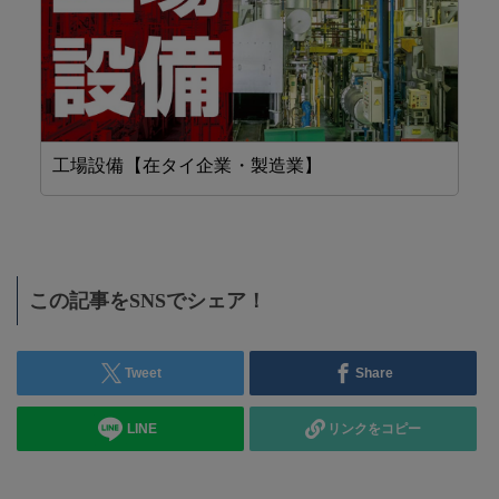
工場設備【在タイ企業・製造業】
精
この記事をSNSでシェア！
Tweet
Share
LINE
リンクをコピー