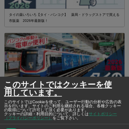
タイの薬いろいろ【タイ・バンコク】 薬局・ドラッグストアで買える
市販薬 2026年最新版！
このサイトではクッキーを使
用しています。
このサイトではCookieを使って、ユーザー行動の分析や広告の表
示を行います。サイトのご利用を継続される場合、各種クッキー
2026年版 タイの鉄道事情 電車でGO！
の取得について許可して頂く必要があります。
クッキーの詳細・利用目的について、詳しくは
サイトポリシー
（プライバシーポリシー）
をご覧下さい。