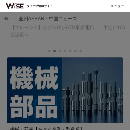
タイ生活情報サイト
ホーム
亜州ASEAN・中国ニュース
【マレーシア】セブン銀がATM事業開始、上半期に100
台設置へ
機械・部品【在タイ企業・製造業】