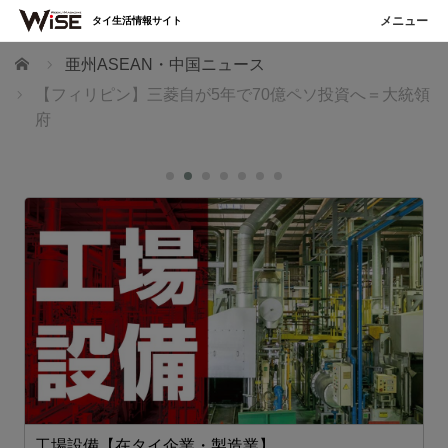
タイ生活情報サイト
ホーム
亜州ASEAN・中国ニュース
【フィリピン】三菱自が5年で70億ペソ投資へ＝大統領
府
工場設備【在タイ企業・製造業】