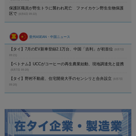
保護区職員が野生トラに襲われ死亡 ファイカケン野生生物保護
区で
(8月6日 09:22)
亜州ASEAN・中国ニュース
【タイ】7月のEV新車登録2.1万台、中国「吉利」が初首位
(8月7日
09:21)
【ベトナム】UCCがコーヒーの再生農業始動、現地調達先と提携
(8月7日 09:20)
【タイ】野村不動産、住宅開発大手のセンシリと合弁設立
(8月7日
09:20)