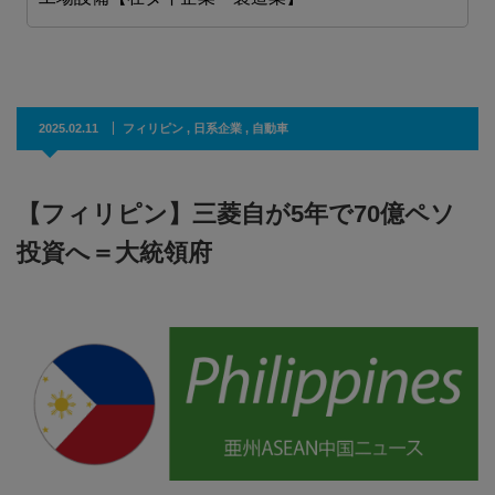
2025.02.11
フィリピン
,
日系企業
,
自動車
【フィリピン】三菱自が5年で70億ペソ
投資へ＝大統領府