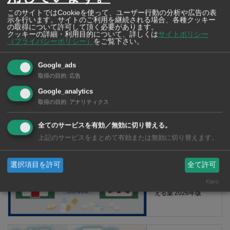
このサイトではCookieを使って、ユーザー行動の分析や広告の表
示を行います。サイトのご利用を継続される場合、各種クッキー
の取得について許可して頂く必要があります。
クッキーの詳細・利用目的について、詳しくは
サイトポリシー
（プライバシーポリシー）
をご覧下さい。
Google_ads
取得の目的
:
広告
Google_analytics
取得の目的
:
アナリティクス
【タイ・バンコク】 マルシェトンロー内の「TOPS」で買える薬
2026年版
全てのサービスを有効／無効に切り替える。
上記のサービスをまとめて有効または無効に切り替えます。
【タイ・バンコ
選択項目を許可
全て許可
ク】 コンビニ（セ
Klaro
ブンイレブン）で買
える薬 2026年版