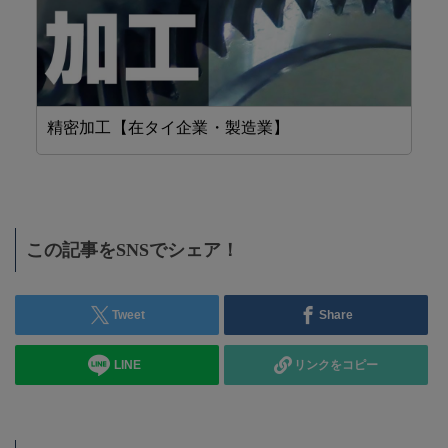
精密加工【在タイ企業・製造業】
設
この記事をSNSでシェア！
Tweet
Share
LINE
リンクをコピー