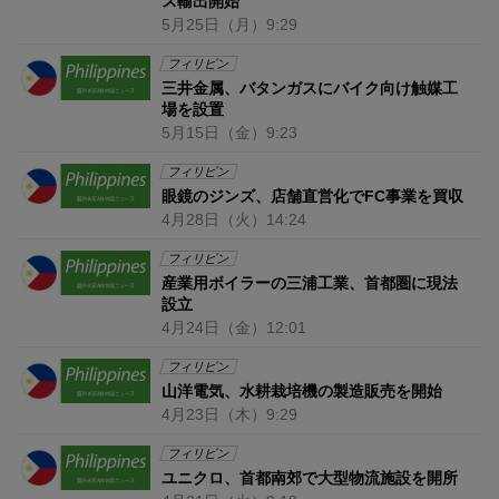
ス輸出開始
5月25日
（月）
9:29
フィリピン
三井金属、バタンガスにバイク向け触媒工
場を設置
5月15日
（金）
9:23
フィリピン
眼鏡のジンズ、店舗直営化でFC事業を買収
4月28日
（火）
14:24
フィリピン
産業用ボイラーの三浦工業、首都圏に現法
設立
4月24日
（金）
12:01
フィリピン
山洋電気、水耕栽培機の製造販売を開始
4月23日
（木）
9:29
フィリピン
ユニクロ、首都南郊で大型物流施設を開所