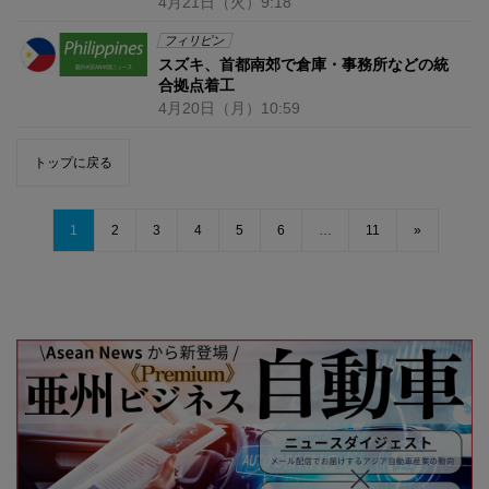
4月21日
（火）
9:18
フィリピン
スズキ、首都南郊で倉庫・事務所などの統
合拠点着工
4月20日
（月）
10:59
トップに戻る
1
2
3
4
5
6
…
11
»