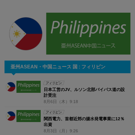
亜州ASEAN・中国ニュース 国 : フィリピン
フィリピン
日本工営のJV、ルソン北部バイパス道の設
計受注
8月6日
（木）
9:18
フィリピン
関西電力、首都近郊の揚水発電事業に12％
出資
8月3日
（月）
9:26