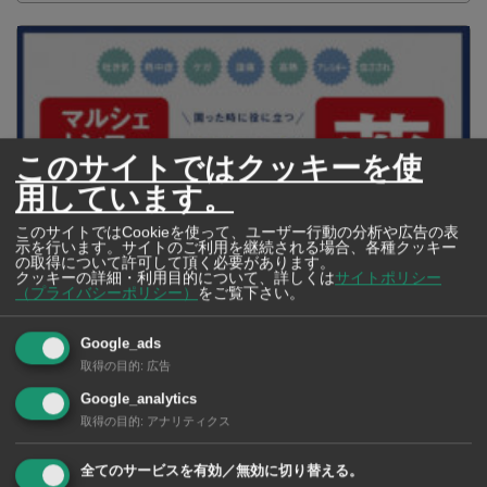
このサイトではクッキーを使
用しています。
このサイトではCookieを使って、ユーザー行動の分析や広告の表
示を行います。サイトのご利用を継続される場合、各種クッキー
の取得について許可して頂く必要があります。
クッキーの詳細・利用目的について、詳しくは
サイトポリシー
（プライバシーポリシー）
をご覧下さい。
【タイ・バンコク】 マルシェトンロー内の「TOPS」で買える薬
2026年版
Google_ads
取得の目的
:
広告
Google_analytics
取得の目的
:
アナリティクス
【タイ・バンコ
ク】 コンビニ（セ
ブンイレブン）で買
全てのサービスを有効／無効に切り替える。