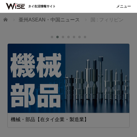
タイ生活情報サイト
ホーム
亜州ASEAN・中国ニュース
国 : フィリピン
機械・部品【在タイ企業・製造業】