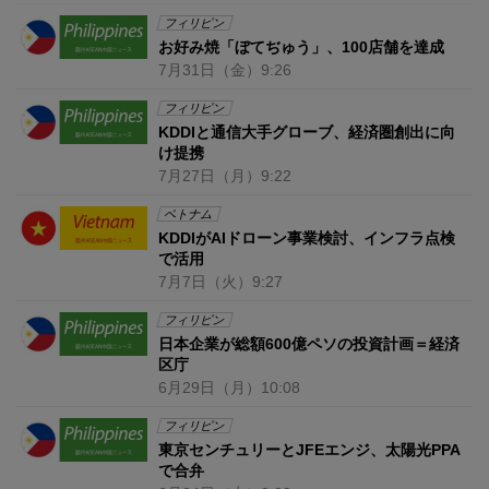
フィリピン
お好み焼「ぼてぢゅう」、100店舗を達成
7月31日
（金）
9:26
フィリピン
KDDIと通信大手グローブ、経済圏創出に向
け提携
7月27日
（月）
9:22
ベトナム
KDDIがAIドローン事業検討、インフラ点検
で活用
7月7日
（火）
9:27
フィリピン
日本企業が総額600億ペソの投資計画＝経済
区庁
6月29日
（月）
10:08
フィリピン
東京センチュリーとJFEエンジ、太陽光PPA
で合弁