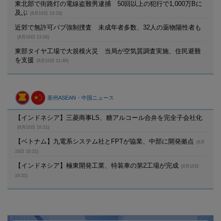
東北部で街路灯の電線盗難男逮捕 50回以上の犯行で1,000万Bに
及ぶ
(8月10日 13:10)
近郊で無許可パブ強制捜査 未成年者多数、32人の薬物陽性者も
(8月10日 13:06)
東部タイヤ工場で大規模火災 当局が空気質調査実施、住民避難
を支援
(8月10日 11:40)
亜州ASEAN・中国ニュース
【インドネシア】三菱商事LS、糖アルコール合弁を完全子会社化
(8月10日 10:31)
【ベトナム】九電系システム社とFPTが協業、中部に開発拠点
(8月
10日 10:31)
【インドネシア】極東開発工業、特装車の第2工場が完成
(8月10日
10:31)