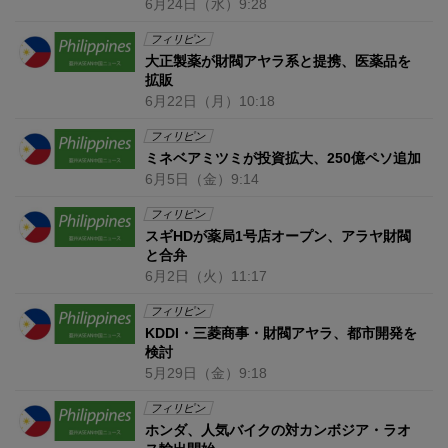
6月24日
（水）
9:28
フィリピン
大正製薬が財閥アヤラ系と提携、医薬品を
拡販
6月22日
（月）
10:18
フィリピン
ミネベアミツミが投資拡大、250億ペソ追加
6月5日
（金）
9:14
フィリピン
スギHDが薬局1号店オープン、アラヤ財閥
と合弁
6月2日
（火）
11:17
フィリピン
KDDI・三菱商事・財閥アヤラ、都市開発を
検討
5月29日
（金）
9:18
フィリピン
ホンダ、人気バイクの対カンボジア・ラオ