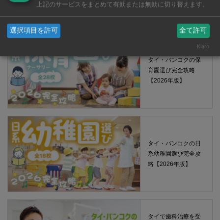
える薬 2026年版
上記のサービスをまとめて有効または無効に切り替えます。
選択項目を許可
全て許可
Klaro
タイ・バンコクの保
育園選び完全攻略
【2026年版】
タイ・バンコクの日
系幼稚園選び完全攻
略【2026年版】
タイで歯科治療を受