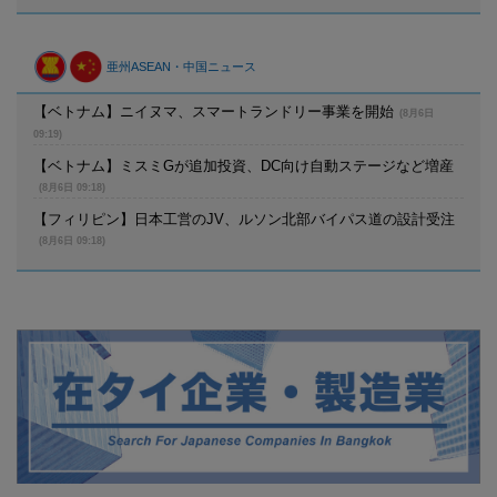
亜州ASEAN・中国ニュース
【ベトナム】ニイヌマ、スマートランドリー事業を開始
(8月6日
09:19)
【ベトナム】ミスミGが追加投資、DC向け自動ステージなど増産
(8月6日 09:18)
【フィリピン】日本工営のJV、ルソン北部バイパス道の設計受注
(8月6日 09:18)