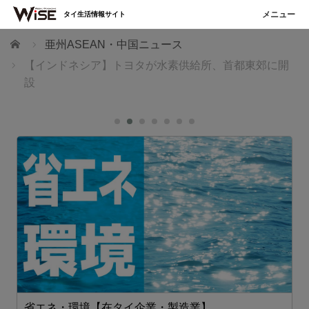
タイ生活情報サイト
ホーム
亜州ASEAN・中国ニュース
【インドネシア】トヨタが水素供給所、首都東郊に開
設
省エネ・環境【在タイ企業・製造業】