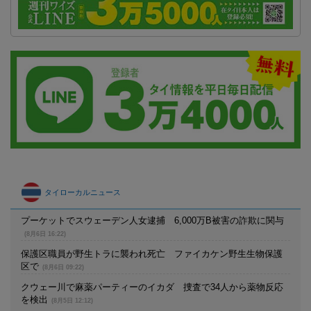
タイローカルニュース
プーケットでスウェーデン人女逮捕 6,000万B被害の詐欺に関与
(8月6日 16:22)
保護区職員が野生トラに襲われ死亡 ファイカケン野生生物保護
区で
(8月6日 09:22)
クウェー川で麻薬パーティーのイカダ 捜査で34人から薬物反応
を検出
(8月5日 12:12)