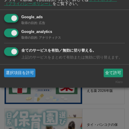
（プライバシーポリシー）
をご覧下さい。
Google_ads
取得の目的
:
広告
Google_analytics
取得の目的
:
アナリティクス
【タイ・バンコク】 マルシェトンロー内の「TOPS」で買える薬
2026年版
全てのサービスを有効／無効に切り替える。
上記のサービスをまとめて有効または無効に切り替えます。
選択項目を許可
全て許可
【タイ・バンコ
ク】 コンビニ（セ
Klaro
ブンイレブン）で買
える薬 2026年版
タイ・バンコクの保