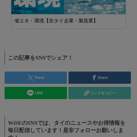
省エネ・環境【在タイ企業・製造業】
設
この記事をSNSでシェア！
Tweet
Share
LINE
リンクをコピー
WiSEのSNSでは、タイのニュースやお得情報を
毎日配信しています！是非フォローお願いしま