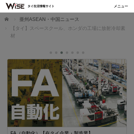
タイ生活情報サイト
ホーム
亜州ASEAN・中国ニュース
【タイ】スペースクール、ホンダの工場に放射冷却素
材
FA（自動化）【在タイ企業・製造業】