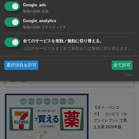
Google_ads
取得の目的
:
広告
Google_analytics
取得の目的
:
アナリティクス
全てのサービスを有効／無効に切り替える。
上記のサービスをまとめて有効または無効に切り替えます。
選択項目を許可
全て許可
【タイ・バンコク】 マルシェトンロー内の「TOPS」で買える薬
Klaro
2026年版
【タイ・バンコ
ク】 コンビニ（セ
ブンイレブン）で買
える薬 2026年版