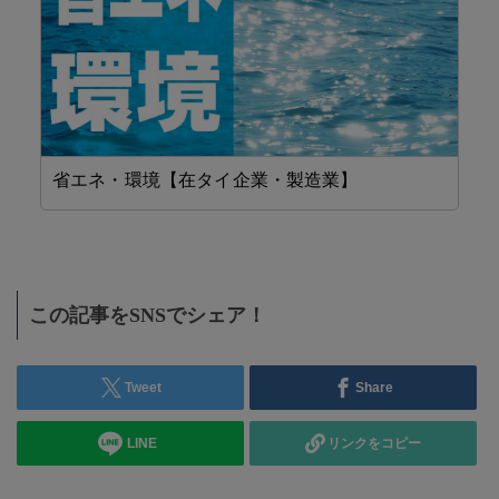
省エネ・環境【在タイ企業・製造業】
工
この記事をSNSでシェア！
Tweet
Share
LINE
リンクをコピー