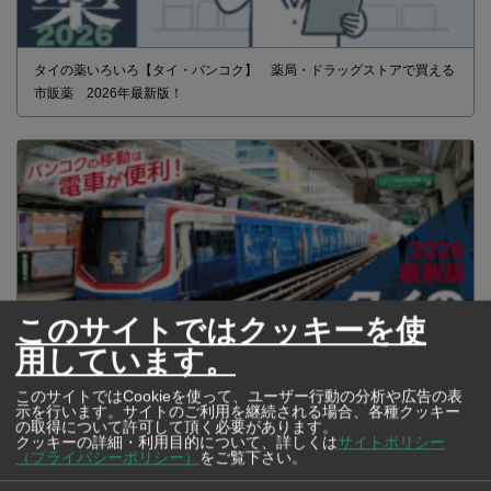
タイの薬いろいろ【タイ・バンコク】 薬局・ドラッグストアで買える
市販薬 2026年最新版！
このサイトではクッキーを使
用しています。
このサイトではCookieを使って、ユーザー行動の分析や広告の表
示を行います。サイトのご利用を継続される場合、各種クッキー
2026年版 タイの鉄道事情 電車でGO！
の取得について許可して頂く必要があります。
クッキーの詳細・利用目的について、詳しくは
サイトポリシー
（プライバシーポリシー）
をご覧下さい。