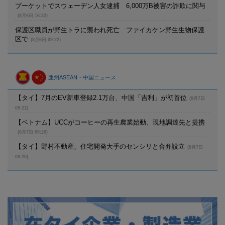
プーケットでスウェーデン人女逮捕 6,000万B被害の詐欺に関与
(8月6日 16:22)
保護区職員が野生トラに襲われ死亡 ファイカケン野生生物保護
区で
(8月6日 09:22)
亜州ASEAN・中国ニュース
【タイ】7月のEV新車登録2.1万台、中国「吉利」が初首位
(8月7日
09:21)
【ベトナム】UCCがコーヒーの再生農業始動、現地調達先と提携
(8月7日 09:20)
【タイ】野村不動産、住宅開発大手のセンシリと合弁設立
(8月7日
09:20)