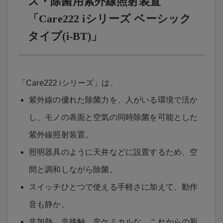
ス・除菌用紫外線照射装置
「Care222 iシリーズ ベーシック
タイプ(i-BT)」
「Care222 iシリーズ」は、
紫外線の優れた除菌力を、人がいる環境で活か
し、モノの表面と空気の同時除菌を可能とした
紫外線照射装置。
照明器具のように天井などに設置するため、空
間と調和しながら除菌。
スイッチひとつで使える手軽さに加えて、動作
音も静か。
非加熱、非接触、非ケミカルな、これからの新