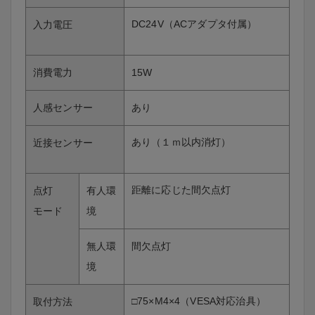
DC24V（ACアダプタ付属）
入力電圧
消費電力
15W
人感センサー
あり
あり（１ｍ以内消灯）
近接センサー
距離に応じた間欠点灯
点灯
有人環
モード
境
無人環
間欠点灯
境
□75×M4×4（VESA対応治具）
取付方法