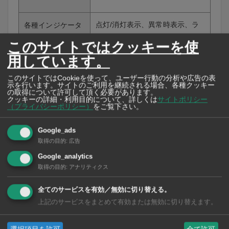
点灯/消灯表示、異常時表示、ラ
各種インジケータ
ンプ寿命
このサイトではクッキーを使
用しています。
ランプ交換モ
あり
このサイトではCookieを使って、ユーザー行動の分析や広告の表
示を行います。サイトのご利用を継続される場合、各種クッキー
ジュール
の取得について許可して頂く必要があります。
クッキーの詳細・利用目的について、詳しくは
サイトポリシー
（プライバシーポリシー）
をご覧下さい。
「Care222」の製品詳細はこちらへ
Google_ads
取得の目的
:
広告
https://clean.ushio.com/jp/products/care222_i_serie
Google_analytics
s/
取得の目的
:
アナリティクス
全てのサービスを有効／無効に切り替える。
上記のサービスをまとめて有効または無効に切り替えます。
紫外線技術「Care222」について