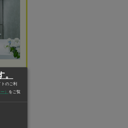
す。
・メンテナ
イトのご利
シー）
をご覧
タンロン・タ
万平方メート