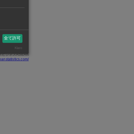
エン省の第2タ
3）の計3団地
全て許可
Klaro
州ビジネスASEAN
eanstatistics.com/