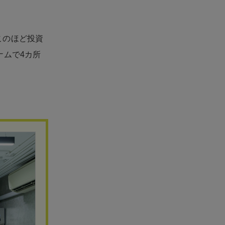
このほど投資
ナムで4カ所