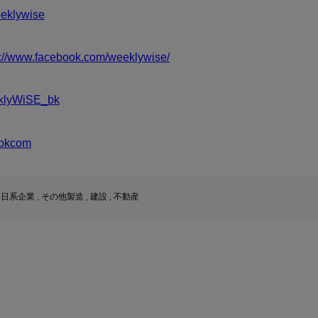
klywise
s://www.facebook.com/weeklywise/
klyWiSE_bk
bkcom
,
日系企業
,
その他製造
,
建設
,
不動産