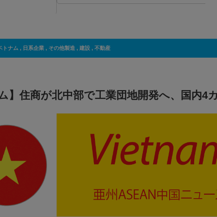
ベトナム
,
日系企業
,
その他製造
,
建設
,
不動産
ム】住商が北中部で工業団地開発へ、国内4