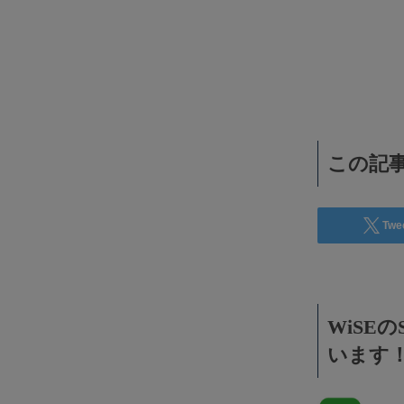
WiSEデジタルに求人広告を掲載！
効果抜群！コスパ◎
この記事
Twe
WiSE
います