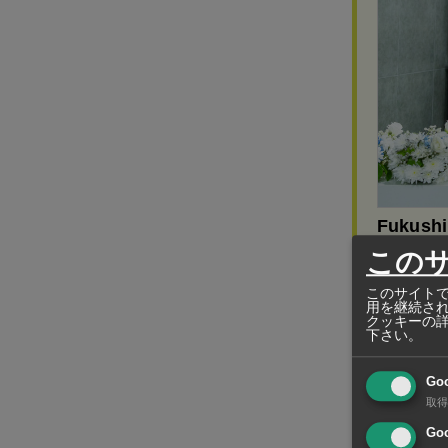
Fukushim
この
業務用冷凍
ンス、店舗
このサイトで
用を継続さ
クッキーの
下さい。
Go
タインホア市
取得
インホア工業
Goo