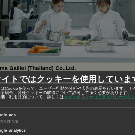
a Galilei (Thailand) Co.,Ltd.
サイトではクッキーを使用していま
冷蔵庫、冷凍冷蔵ショーケース、その他冷凍機応用機器の製造・販売
システム、厨房総合システムの設計・施工
はCookieを使って、ユーザー行動の分析や広告の表示を行います。サ
れる場合、各種クッキーの取得について許可して頂く必要があります。
詳細・利用目的について、詳しくは
サイトポリシー（プライバシーポリ
ogle_ads
とチエウソン郡にまたがる敷地645万2000平方メートルに「
の目的
:
広告
団地」を4期に分けて開発する。うち第1期の敷地面積は167
gle_analytics