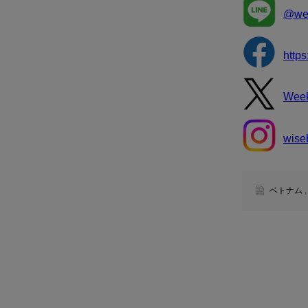
@wee
http
Wee
wise
ベトナム