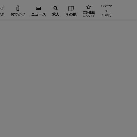
1バーツ
⇅
広告掲載
学ぶ
おでかけ
ニュース
求人
その他
4.78円
について
FA（自動化）【在タイ企業・製造業】
設備・