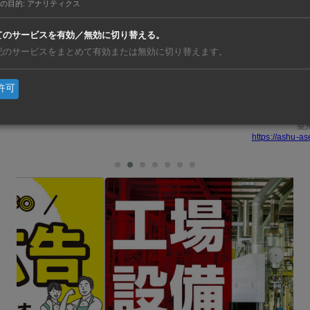
の目的
:
アナリティクス
てのサービスを有効／無効に切り替える。
ムで、ハノイ市のタンロン工業団地（TLIP1）、北部フンイ
記のサービスをまとめて有効または無効に切り替えます。
地（TLIP2）、同ビンフック省の第3タンロン工業団地（TLIP
いる。
許可
亜
https://ashu-as