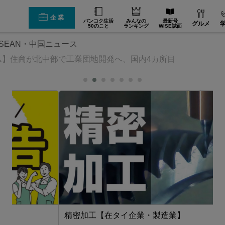
企業
バンコク生活
みんなの
最新号
グルメ
50のこと
ランキング
WiSE誌面
SEAN・中国ニュース
ム】住商が北中部で工業団地開発へ、国内4カ所目
精密加工【在タイ企業・製造業】