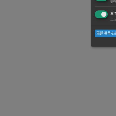
ルとする。
取得
全
同社はベトナ
上
ンロン工業団
を運営して
選択項目を