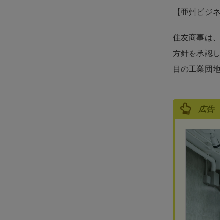
【亜州ビジ
住友商事は
方針を承認し
目の工業団
広告