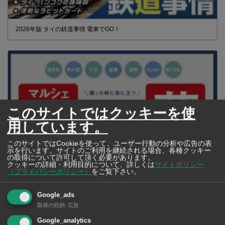
2026年版 タイの鉄道事情 電車でGO！
このサイトではクッキーを使
用しています。
このサイトではCookieを使って、ユーザー行動の分析や広告の表
示を行います。サイトのご利用を継続される場合、各種クッキー
の取得について許可して頂く必要があります。
クッキーの詳細・利用目的について、詳しくは
サイトポリシー
（プライバシーポリシー）
をご覧下さい。
【タイ・バンコク】 マルシェトンロー内の「TOPS」で買える薬
2026年版
Google_ads
取得の目的
:
広告
Google_analytics