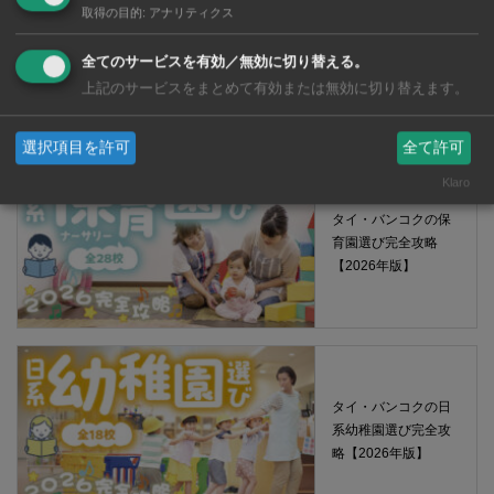
取得の目的
:
アナリティクス
【タイ・バンコ
ク】 コンビニ（セ
全てのサービスを有効／無効に切り替える。
ブンイレブン）で買
上記のサービスをまとめて有効または無効に切り替えます。
える薬 2026年版
選択項目を許可
全て許可
Klaro
タイ・バンコクの保
育園選び完全攻略
【2026年版】
タイ・バンコクの日
系幼稚園選び完全攻
略【2026年版】