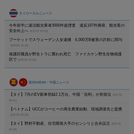
タイローカルニュース
今年前半に違法観光業者3000件超捜査 違反197件摘発、観光客の
安全向上へ
(8月7日 09:04)
プーケットでスウェーデン人女逮捕 6,000万B被害の詐欺に関与
(8月6日 16:22)
保護区職員が野生トラに襲われ死亡 ファイカケン野生生物保護
区で
(8月6日 09:22)
亜州ASEAN・中国ニュース
【タイ】7月のEV新車登録2.1万台、中国「吉利」が初首位
(8月7日
09:21)
【ベトナム】UCCがコーヒーの再生農業始動、現地調達先と提携
(8月7日 09:20)
【タイ】野村不動産、住宅開発大手のセンシリと合弁設立
(8月7日
09:20)