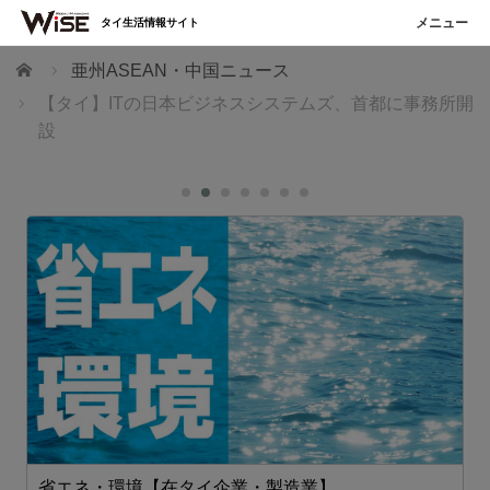
タイ生活情報サイト
ホーム
亜州ASEAN・中国ニュース
【タイ】ITの日本ビジネスシステムズ、首都に事務所開
設
省エネ・環境【在タイ企業・製造業】