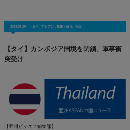
2025.06.26
タイ
,
アセアン
,
政策・政治
,
社会
【タイ】カンボジア国境を閉鎖、軍事衝
突受け
【亜州ビジネス編集部】