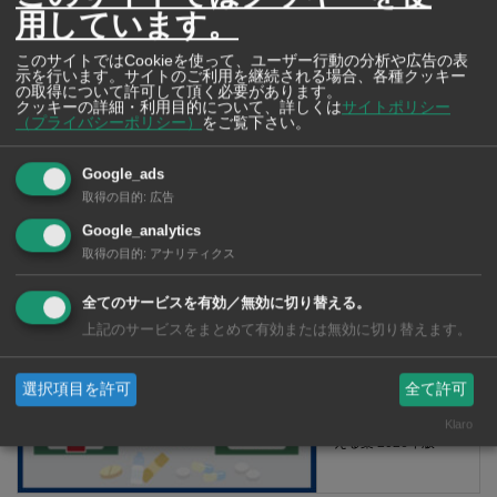
用しています。
このサイトではCookieを使って、ユーザー行動の分析や広告の表
示を行います。サイトのご利用を継続される場合、各種クッキー
の取得について許可して頂く必要があります。
クッキーの詳細・利用目的について、詳しくは
サイトポリシー
（プライバシーポリシー）
をご覧下さい。
Google_ads
取得の目的
:
広告
Google_analytics
【タイ・バンコク】 マルシェトンロー内の「TOPS」で買える薬
取得の目的
:
アナリティクス
2026年版
全てのサービスを有効／無効に切り替える。
上記のサービスをまとめて有効または無効に切り替えます。
【タイ・バンコ
選択項目を許可
全て許可
ク】 コンビニ（セ
ブンイレブン）で買
Klaro
える薬 2026年版