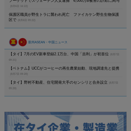
プーケットでスウェーデン人女逮捕 6,000万B被害の詐欺に関与
(8月6日 16:22)
保護区職員が野生トラに襲われ死亡 ファイカケン野生生物保護
区で
(8月6日 09:22)
亜州ASEAN・中国ニュース
【タイ】7月のEV新車登録2.1万台、中国「吉利」が初首位
(8月7日
09:21)
【ベトナム】UCCがコーヒーの再生農業始動、現地調達先と提携
(8月7日 09:20)
【タイ】野村不動産、住宅開発大手のセンシリと合弁設立
(8月7日
09:20)