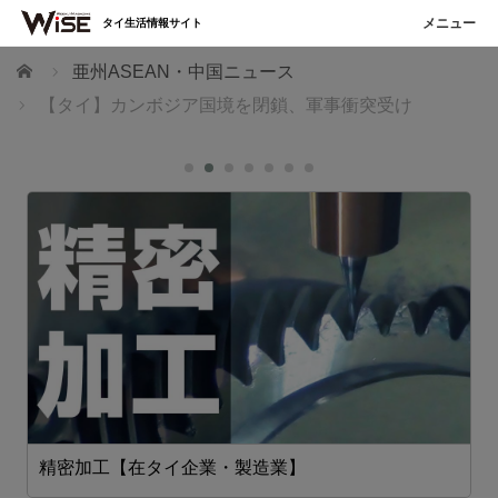
タイ生活情報サイト
ホーム
亜州ASEAN・中国ニュース
【タイ】カンボジア国境を閉鎖、軍事衝突受け
精密加工【在タイ企業・製造業】