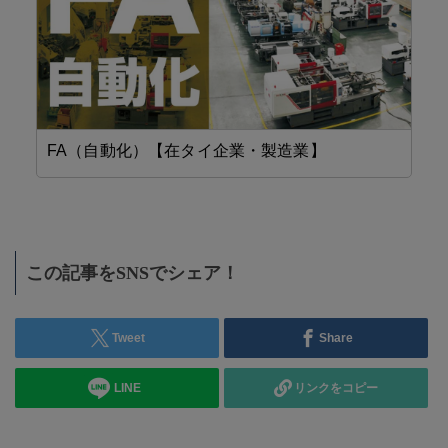
FA（自動化）【在タイ企業・製造業】
機
この記事をSNSでシェア！
Tweet
Share
LINE
リンクをコピー