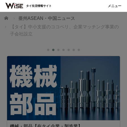
タイ生活情報サイト
ホーム
亜州ASEAN・中国ニュース
【タイ】中小支援のココペリ、企業マッチング事業の
子会社設立
機械・部品【在タイ企業・製造業】