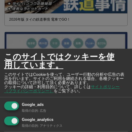
2026年版 タイの鉄道事情 電車でGO！
このサイトではクッキーを使
用しています。
このサイトではCookieを使って、ユーザー行動の分析や広告の表
示を行います。サイトのご利用を継続される場合、各種クッキー
の取得について許可して頂く必要があります。
クッキーの詳細・利用目的について、詳しくは
サイトポリシー
（プライバシーポリシー）
をご覧下さい。
Google_ads
【タイ・バンコク】 マルシェトンロー内の「TOPS」で買える薬
取得の目的
:
広告
2026年版
Google_analytics
取得の目的
:
アナリティクス