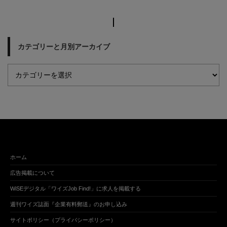
カテゴリーと月別アーカイブ
ホーム
広告掲載について
WiSEデジタル「ワイズJob Find!」に求人を掲載する
週刊ワイズ誌面『企業有料郵送』のお申し込み
サイトポリシー（プライバシーポリシー）