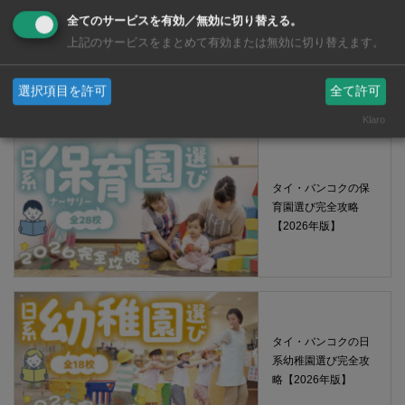
全てのサービスを有効／無効に切り替える。
【タイ・バンコ
上記のサービスをまとめて有効または無効に切り替えます。
ク】 コンビニ（セ
ブンイレブン）で買
える薬 2026年版
選択項目を許可
全て許可
Klaro
タイ・バンコクの保
育園選び完全攻略
【2026年版】
タイ・バンコクの日
系幼稚園選び完全攻
略【2026年版】