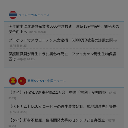
タイローカルニュース
今年前半に違法観光業者3000件超捜査 違反197件摘発、観光客の
安全向上へ
(8月7日 09:04)
プーケットでスウェーデン人女逮捕 6,000万B被害の詐欺に関与
(8月6日 16:22)
保護区職員が野生トラに襲われ死亡 ファイカケン野生生物保護
区で
(8月6日 09:22)
亜州ASEAN・中国ニュース
【タイ】7月のEV新車登録2.1万台、中国「吉利」が初首位
(8月7日
09:21)
【ベトナム】UCCがコーヒーの再生農業始動、現地調達先と提携
(8月7日 09:20)
【タイ】野村不動産、住宅開発大手のセンシリと合弁設立
(8月7日
09:20)