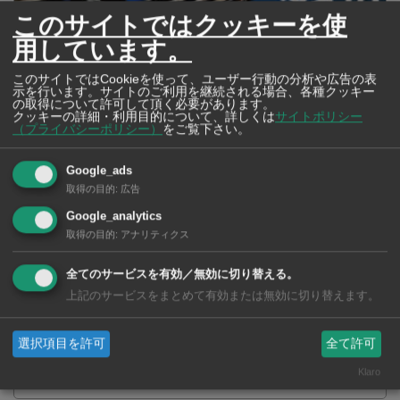
このサイトではクッキーを使
用しています。
このサイトではCookieを使って、ユーザー行動の分析や広告の表
示を行います。サイトのご利用を継続される場合、各種クッキー
2026年版 タイの鉄道事情 電車でGO！
の取得について許可して頂く必要があります。
クッキーの詳細・利用目的について、詳しくは
サイトポリシー
（プライバシーポリシー）
をご覧下さい。
Google_ads
取得の目的
:
広告
Google_analytics
取得の目的
:
アナリティクス
全てのサービスを有効／無効に切り替える。
上記のサービスをまとめて有効または無効に切り替えます。
選択項目を許可
全て許可
【タイ・バンコク】 マルシェトンロー内の「TOPS」で買える薬
Klaro
2026年版