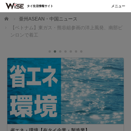
タイ生活情報サイト
ホーム
亜州ASEAN・中国ニュース
【ベトナム】東ガス・熊谷組参画の洋上風発、南部ビ
ンロンで着工
省エネ・環境【在タイ企業・製造業】