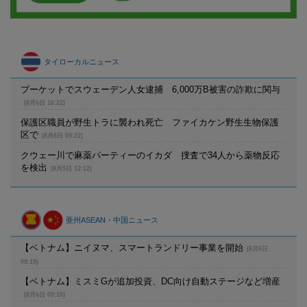
タイローカルニュース
プーケットでスウェーデン人女逮捕 6,000万B被害の詐欺に関与
(8月6日 16:22)
保護区職員が野生トラに襲われ死亡 ファイカケン野生生物保護
区で
(8月6日 09:22)
クウェー川で麻薬パーティーのイカダ 捜査で34人から薬物反応
を検出
(8月5日 12:12)
亜州ASEAN・中国ニュース
【ベトナム】ニイヌマ、スマートランドリー事業を開始
(8月6日
09:19)
【ベトナム】ミスミGが追加投資、DC向け自動ステージなど増産
(8月6日 09:18)