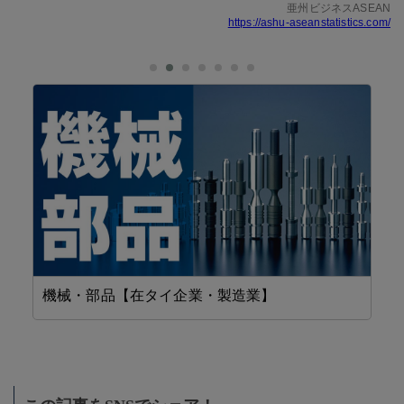
亜州ビジネスASEAN
https://ashu-aseanstatistics.com/
機械・部品【在タイ企業・製造業】
設