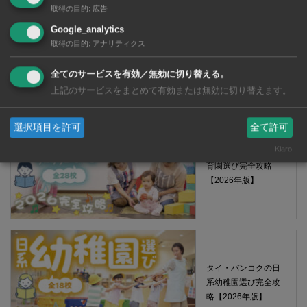
取得の目的
:
広告
【タイ・バンコ
Google_analytics
ク】 コンビニ（セ
取得の目的
:
アナリティクス
ブンイレブン）で買
える薬 2026年版
全てのサービスを有効／無効に切り替える。
上記のサービスをまとめて有効または無効に切り替えます。
選択項目を許可
全て許可
Klaro
タイ・バンコクの保
育園選び完全攻略
【2026年版】
タイ・バンコクの日
系幼稚園選び完全攻
略【2026年版】