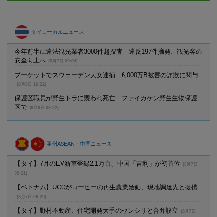
タイローカルニュース
今年前半に違法観光業者3000件超捜査 違反197件摘発、観光客の
安全向上へ
(8月7日 09:04)
プーケットでスウェーデン人女逮捕 6,000万B被害の詐欺に関与
(8月6日 16:22)
保護区職員が野生トラに襲われ死亡 ファイカケン野生生物保護
区で
(8月6日 09:22)
亜州ASEAN・中国ニュース
【タイ】7月のEV新車登録2.1万台、中国「吉利」が初首位
(8月7日
09:21)
【ベトナム】UCCがコーヒーの再生農業始動、現地調達先と提携
(8月7日 09:20)
【タイ】野村不動産、住宅開発大手のセンシリと合弁設立
(8月7日