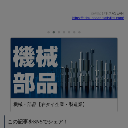
亜州ビジネスASEAN
https://ashu-aseanstatistics.com/
機械・部品【在タイ企業・製造業】
設
この記事をSNSでシェア！