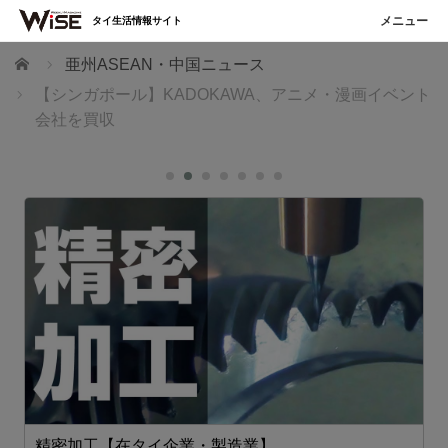
タイ生活情報サイト
ホーム
亜州ASEAN・中国ニュース
【シンガポール】KADOKAWA、アニメ・漫画イベント
会社を買収
精密加工【在タイ企業・製造業】