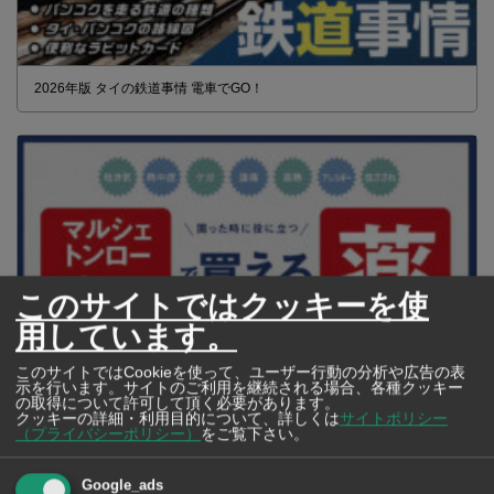
2026年版 タイの鉄道事情 電車でGO！
このサイトではクッキーを使
用しています。
このサイトではCookieを使って、ユーザー行動の分析や広告の表
示を行います。サイトのご利用を継続される場合、各種クッキー
の取得について許可して頂く必要があります。
クッキーの詳細・利用目的について、詳しくは
サイトポリシー
【タイ・バンコク】 マルシェトンロー内の「TOPS」で買える薬
（プライバシーポリシー）
をご覧下さい。
2026年版
Google_ads