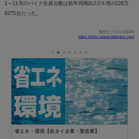
1～11月のバイク生産台数は前年同期比2.0％増の226万
8275台だった。
亜州ビジネスASEAN
https://ashu-aseanstatistics.com/
省エネ・環境【在タイ企業・製造業】
精