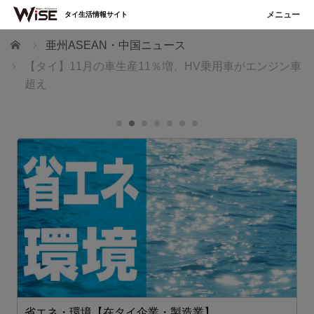
タイ生活情報サイト
ホーム
亜州ASEAN・中国ニュース
【タイ】11月の車生産11％増、HV乗用車がエンジン車
超え
省エネ・環境【在タイ企業・製造業】