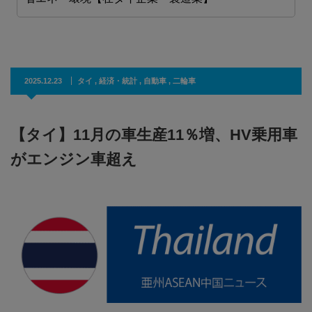
2025.12.23
タイ
,
経済・統計
,
自動車
,
二輪車
【タイ】11月の車生産11％増、HV乗用車
がエンジン車超え