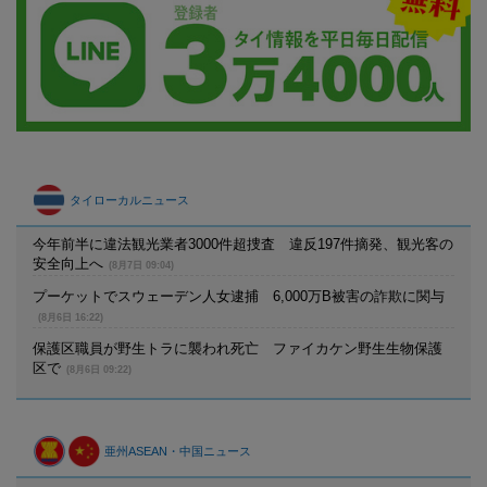
タイローカルニュース
今年前半に違法観光業者3000件超捜査 違反197件摘発、観光客の
安全向上へ
(8月7日 09:04)
プーケットでスウェーデン人女逮捕 6,000万B被害の詐欺に関与
(8月6日 16:22)
保護区職員が野生トラに襲われ死亡 ファイカケン野生生物保護
区で
(8月6日 09:22)
亜州ASEAN・中国ニュース