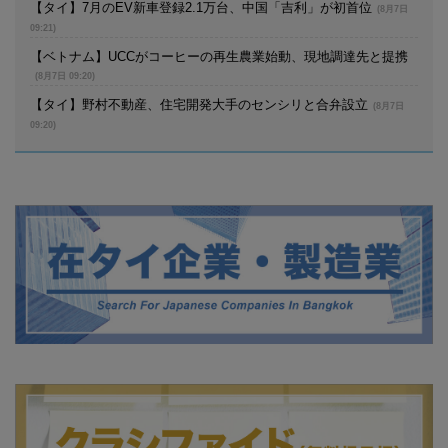
【タイ】7月のEV新車登録2.1万台、中国「吉利」が初首位
(8月7日
09:21)
【ベトナム】UCCがコーヒーの再生農業始動、現地調達先と提携
(8月7日 09:20)
【タイ】野村不動産、住宅開発大手のセンシリと合弁設立
(8月7日
09:20)