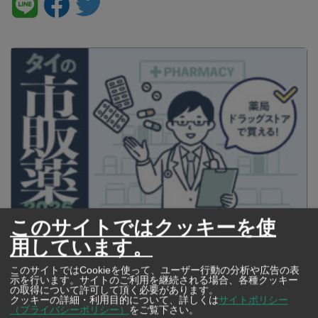
このサイトではクッキーを使
タイの薬いろいろ【タイ・バンコク】 薬局・ドラッグストアで買える
用しています。
市販薬 2026年最新版！
このサイトではCookieを使って、ユーザー行動の分析や広告の表
示を行います。サイトのご利用を継続される場合、各種クッキー
の取得について許可して頂く必要があります。
クッキーの詳細・利用目的について、詳しくは
サイトポリシー
（プライバシーポリシー）
をご覧下さい。