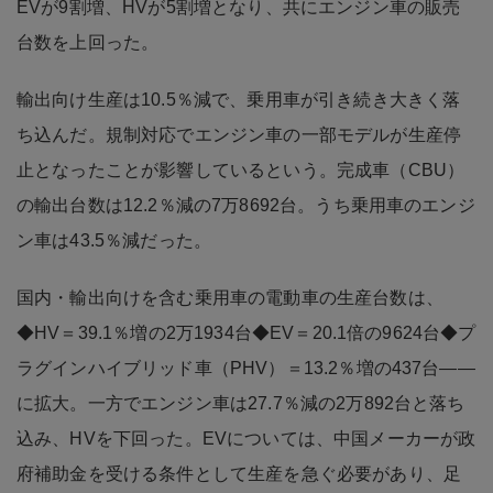
EVが9割増、HVが5割増となり、共にエンジン車の販売
台数を上回った。
輸出向け生産は10.5％減で、乗用車が引き続き大きく落
ち込んだ。規制対応でエンジン車の一部モデルが生産停
止となったことが影響しているという。完成車（CBU）
の輸出台数は12.2％減の7万8692台。うち乗用車のエンジ
ン車は43.5％減だった。
国内・輸出向けを含む乗用車の電動車の生産台数は、
◆HV＝39.1％増の2万1934台◆EV＝20.1倍の9624台◆プ
ラグインハイブリッド車（PHV）＝13.2％増の437台――
に拡大。一方でエンジン車は27.7％減の2万892台と落ち
込み、HVを下回った。EVについては、中国メーカーが政
府補助金を受ける条件として生産を急ぐ必要があり、足