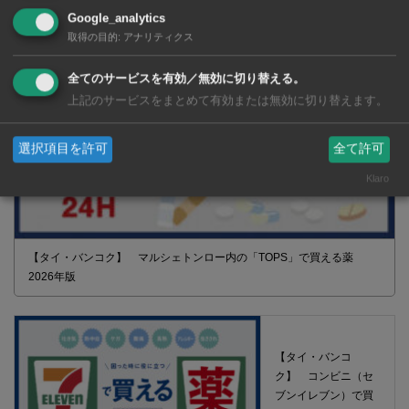
Google_analytics
取得の目的
:
アナリティクス
全てのサービスを有効／無効に切り替える。
上記のサービスをまとめて有効または無効に切り替えます。
選択項目を許可
全て許可
Klaro
【タイ・バンコク】 マルシェトンロー内の「TOPS」で買える薬
2026年版
【タイ・バンコ
ク】 コンビニ（セ
ブンイレブン）で買