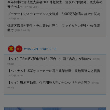
今年前半に違法観光業者3000件超捜査 違反197件摘発、観光客の
安全向上へ
(8月7日 09:04)
プーケットでスウェーデン人女逮捕 6,000万B被害の詐欺に関与
(8月6日 16:22)
保護区職員が野生トラに襲われ死亡 ファイカケン野生生物保護
区で
(8月6日 09:22)
亜州ASEAN・中国ニュース
【タイ】7月のEV新車登録2.1万台、中国「吉利」が初首位
(8月7日
09:21)
【ベトナム】UCCがコーヒーの再生農業始動、現地調達先と提携
(8月7日 09:20)
【タイ】野村不動産、住宅開発大手のセンシリと合弁設立
(8月7日
09:20)