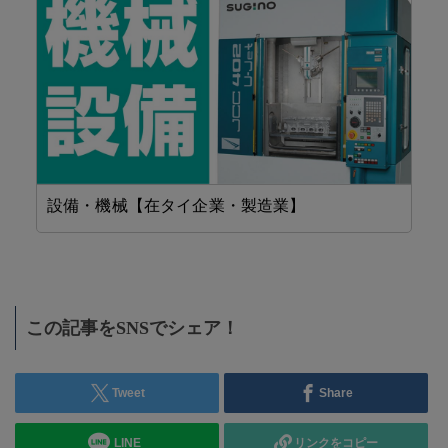
設備・機械【在タイ企業・製造業】
工
この記事をSNSでシェア！
Tweet
Share
LINE
リンクをコピー