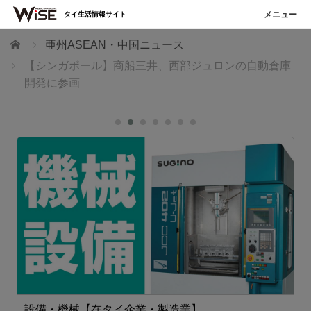
タイ生活情報サイト
ホーム
亜州ASEAN・中国ニュース
【シンガポール】商船三井、西部ジュロンの自動倉庫
開発に参画
設備・機械【在タイ企業・製造業】