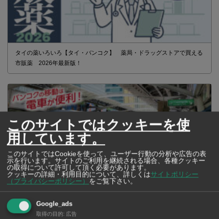
タイの薬いろいろ【タイ・バンコク】 薬局・ドラッグストアで買える
市販薬 2026年最新版！
このサイトではクッキーを使
用しています。
このサイトではCookieを使って、ユーザー行動の分析や広告の表
示を行います。サイトのご利用を継続される場合、各種クッキー
の取得について許可して頂く必要があります。
クッキーの詳細・利用目的について、詳しくは
サイトポリシー
（プライバシーポリシー）
をご覧下さい。
Google_ads
2026年版 タイの鉄道事情 電車でGO！
取得の目的
:
広告