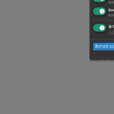
取得
整備する。
Goo
辺空間を配置
取得
で、一部施
全
上
全面稼働後は
が都市計画や
選択項目を
でFPTのチ
と強靱性の