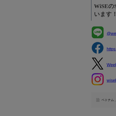
WiSE
います
@wee
http
Wee
wise
ベトナム