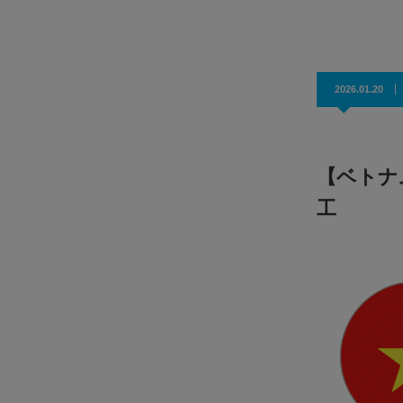
効果抜群！コスパ◎
2026.01.20
【ベトナ
工