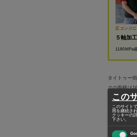
広 エンジニア
５軸加
1180M
タイトゥー
クの面積は1
この
リアに充てる
このサイトで
知能）、ビッ
用を継続さ
クッキーの
帳）、メタ
下さい。
パーク内に
Go