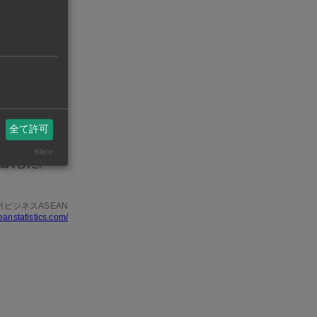
場、緑地、水
26～31年
ームは、政府
ける。起工式
全て許可
国家の自立性
Klaro
強調した。
州ビジネスASEAN
eanstatistics.com/