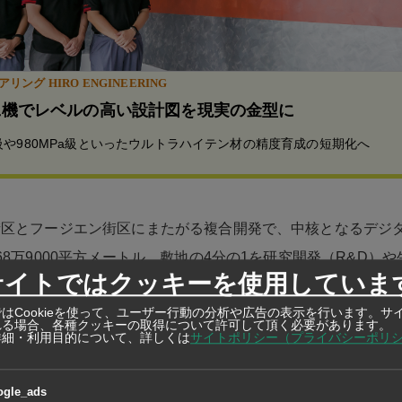
リング HIRO ENGINEERING
工機でレベルの高い設計図を現実の金型に
Pa級や980MPa級といったウルトラハイテン材の精度育成の短期化へ
街区とフージエン街区にまたがる複合開発で、中核となるデジ
68万9000平方メートル。敷地の4分の1を研究開発（R&D）
サイトではクッキーを使用していま
。ソフトウエアやデジタルプラットフォーム、データサービス
はCookieを使って、ユーザー行動の分析や広告の表示を行います。サ
グデータ、IoT（モノのインターネット）、ブロックチェーン
れる場合、各種クッキーの取得について許可して頂く必要があります。
詳細・利用目的について、詳しくは
サイトポリシー（プライバシーポリ
バース（仮想空間）関連分野などの集積を想定している。
は、大学や研究機関、企業を結ぶ研修施設や技術インキュベー
ogle_ads