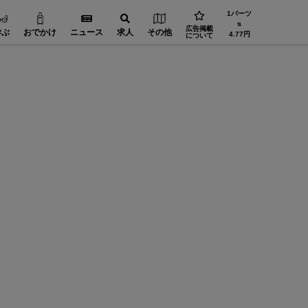
1バーツ
⇅
広告掲載
学ぶ
おでかけ
ニュース
求人
その他
4.77円
について
省エネ・環境【在タイ企業・製造業】
工場設