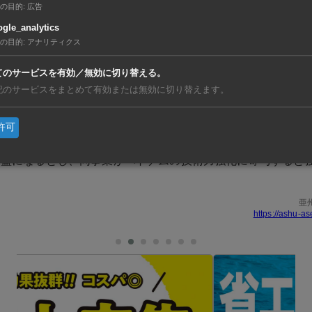
の目的
:
広告
残るエリアはオープンパークとして、内部交通インフラや駐車
gle_analytics
。「働く・学ぶ・暮らす」環境の質向上を図る。建設期間は20
の目的
:
アナリティクス
設は来年にも稼働を開始する。
てのサービスを有効／無効に切り替える。
記のサービスをまとめて有効または無効に切り替えます。
、技術者や関連人材ら約6万人を受け入れる見通し。事業スキ
制度設計、監督を担い、FPTが資金調達、開発、運営を手掛
許可
ュオン・ザー・ビン会長は、技術は成長の原動力にとどまらず
基盤になるとし、同事業がベトナムの技術力強化に寄与すると
亜
https://ashu-as