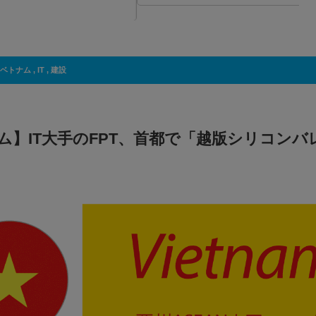
ベトナム
,
IT
,
建設
ム】IT大手のFPT、首都で「越版シリコンバ