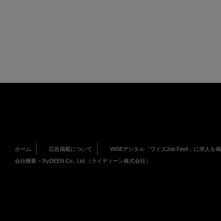
ホーム
広告掲載について
WiSEデジタル「ワイズJob Find!」に求人を
会社概要 – RyDEEN Co., Ltd.（ライディーン株式会社）