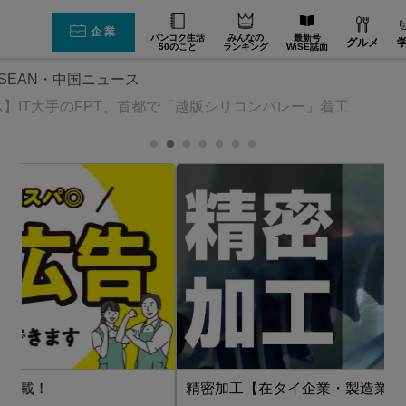
企業
バンコク生活
みんなの
最新号
グルメ
50のこと
ランキング
WiSE誌面
SEAN・中国ニュース
】IT大手のFPT、首都で「越版シリコンバレー」着工
精密加工【在タイ企業・製造業】