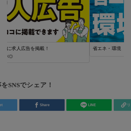
省エネ・環境【在タイ企業・製造業】
をSNSでシェア！
et
Share
LINE
リ