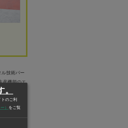
タル技術パー
や生産機能のエ
す。
、AI（人工
イトのご利
（分散型台
シー）
をご覧
ション施設も