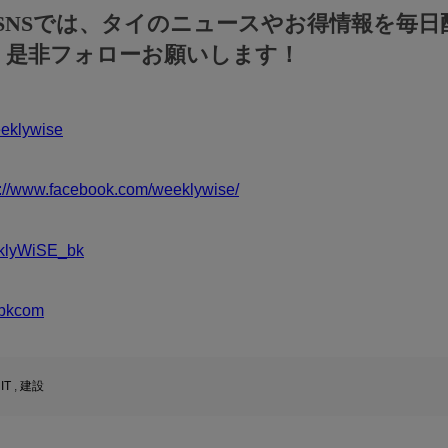
のSNSでは、タイのニュースやお得情報を毎日
！是非フォローお願いします！
klywise
s://www.facebook.com/weeklywise/
klyWiSE_bk
bkcom
,
IT
,
建設