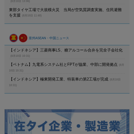
(8月10日 13:06)
東部タイヤ工場で大規模火災 当局が空気質調査実施、住民避難
を支援
(8月10日 11:40)
亜州ASEAN・中国ニュース
【インドネシア】三菱商事LS、糖アルコール合弁を完全子会社化
(8月10日 10:31)
【ベトナム】九電系システム社とFPTが協業、中部に開発拠点
(8月
10日 10:31)
【インドネシア】極東開発工業、特装車の第2工場が完成
(8月10日
10:31)