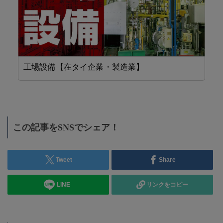
工場設備【在タイ企業・製造業】
省
この記事をSNSでシェア！
Tweet
Share
LINE
リンクをコピー