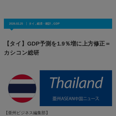
2026.02.25
タイ
,
経済・統計
,
GDP
【タイ】GDP予測を1.9％増に上方修正＝
カシコン総研
【亜州ビジネス編集部】