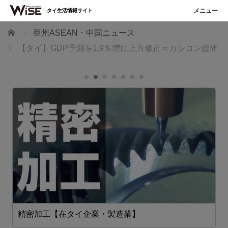
タイ生活情報サイト
ホーム
亜州ASEAN・中国ニュース
【タイ】GDP予測を1.9％増に上方修正＝カシコン総研
精密加工【在タイ企業・製造業】