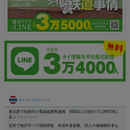
タイローカルニュース
東北部で街路灯の電線盗難男逮捕 50回以上の犯行で1,000万Bに
及ぶ
(8月10日 13:10)
近郊で無許可パブ強制捜査 未成年者多数、32人の薬物陽性者も