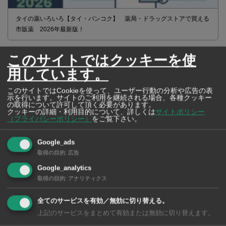
タイの薬いろいろ【タイ・バンコク】 薬局・ドラッグストアで買える
市販薬 2026年最新版！
このサイトではクッキーを使
用しています。
このサイトではCookieを使って、ユーザー行動の分析や広告の表
示を行います。サイトのご利用を継続される場合、各種クッキー
の取得について許可して頂く必要があります。
クッキーの詳細・利用目的について、詳しくは
サイトポリシー
（プライバシーポリシー）
をご覧下さい。
Google_ads
取得の目的
:
広告
Google_analytics
取得の目的
:
アナリティクス
2026年版 タイの鉄道事情 電車でGO！
全てのサービスを有効／無効に切り替える。
上記のサービスをまとめて有効または無効に切り替えます。