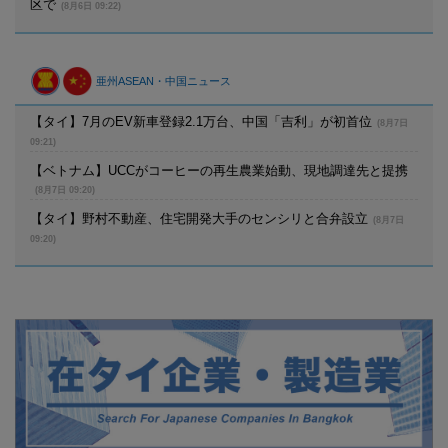
区で
(8月6日 09:22)
亜州ASEAN・中国ニュース
【タイ】7月のEV新車登録2.1万台、中国「吉利」が初首位
(8月7日
09:21)
【ベトナム】UCCがコーヒーの再生農業始動、現地調達先と提携
(8月7日 09:20)
【タイ】野村不動産、住宅開発大手のセンシリと合弁設立
(8月7日
09:20)