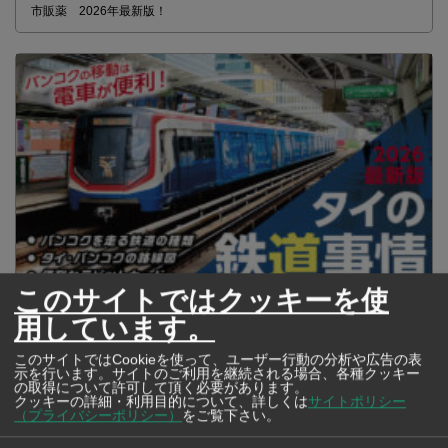
市販薬 2026年最新版！
このサイトではクッキーを使
2026年版 タイの鉄道事情 電車でGO！
用しています。
このサイトではCookieを使って、ユーザー行動の分析や広告の表
示を行います。サイトのご利用を継続される場合、各種クッキー
の取得について許可して頂く必要があります。
クッキーの詳細・利用目的について、詳しくは
サイトポリシー
（プライバシーポリシー）
をご覧下さい。