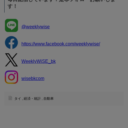
す！
@weeklywise
https://www.facebook.com/weeklywise/
WeeklyWiSE_bk
wisebkcom
タイ
,
経済・統計
,
自動車