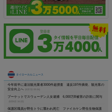
タイローカルニュース
今年前半に違法観光業者3000件超捜査 違反197件摘発、観光客の
安全向上へ
(8月7日 09:04)
プーケットでスウェーデン人女逮捕 6,000万B被害の詐欺に関与
(8月6日 16:22)
保護区職員が野生トラに襲われ死亡 ファイカケン野生生物保護