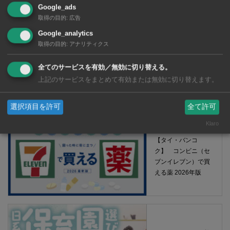
Google_ads
取得の目的
:
広告
Google_analytics
取得の目的
:
アナリティクス
全てのサービスを有効／無効に切り替える。
上記のサービスをまとめて有効または無効に切り替えます。
【タイ・バンコク】 マルシェトンロー内の「TOPS」で買える薬
2026年版
選択項目を許可
全て許可
Klaro
【タイ・バンコ
ク】 コンビニ（セ
ブンイレブン）で買
える薬 2026年版