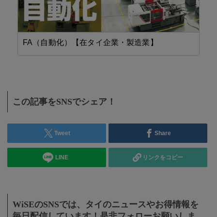
FA（自動化）【在タイ企業・製造業】
設
この記事をSNSでシェア！
Tweet
Share
LINE
リンクをコピー
WiSEのSNSでは、タイのニュースやお得情報を
毎日配信しています！是非フォローお願いしま