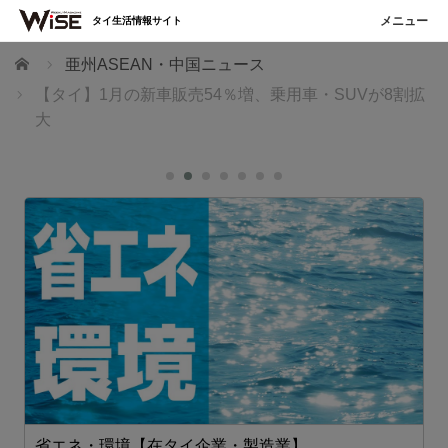
タイ生活情報サイト
ホーム
亜州ASEAN・中国ニュース
【タイ】1月の新車販売54％増、乗用車・SUVが8割拡
大
省エネ・環境【在タイ企業・製造業】