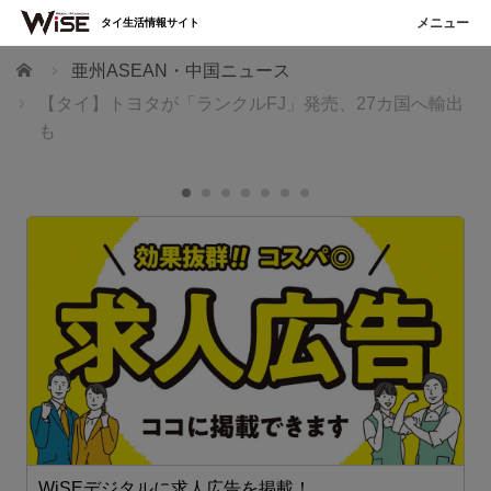
タイ生活情報サイト
ホーム
亜州ASEAN・中国ニュース
【タイ】トヨタが「ランクルFJ」発売、27カ国へ輸出
も
WiSEデジタルに求人広告を掲載！