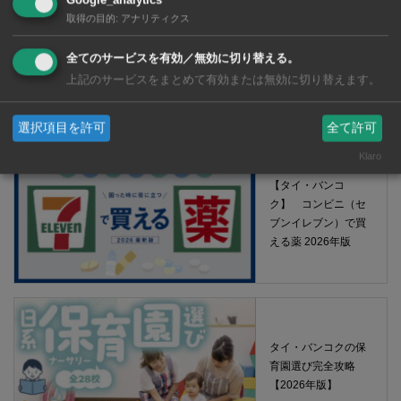
取得の目的
:
アナリティクス
全てのサービスを有効／無効に切り替える。
上記のサービスをまとめて有効または無効に切り替えます。
【タイ・バンコク】 マルシェトンロー内の「TOPS」で買える薬
2026年版
選択項目を許可
全て許可
Klaro
【タイ・バンコ
ク】 コンビニ（セ
ブンイレブン）で買
える薬 2026年版
タイ・バンコクの保
育園選び完全攻略
【2026年版】