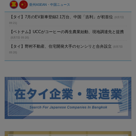
亜州ASEAN・中国ニュース
【タイ】7月のEV新車登録2.1万台、中国「吉利」が初首位
(8月7日
09:21)
【ベトナム】UCCがコーヒーの再生農業始動、現地調達先と提携
(8月7日 09:20)
【タイ】野村不動産、住宅開発大手のセンシリと合弁設立
(8月7日
09:20)