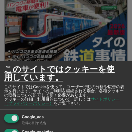
このサイトではクッキーを使
2026年版 タイの鉄道事情 電車でGO！
用しています。
このサイトではCookieを使って、ユーザー行動の分析や広告の表
示を行います。サイトのご利用を継続される場合、各種クッキー
の取得について許可して頂く必要があります。
クッキーの詳細・利用目的について、詳しくは
サイトポリシー
（プライバシーポリシー）
をご覧下さい。
Google_ads
取得の目的
:
広告
Google_analytics