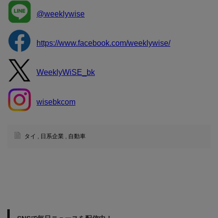
@weeklywise
https://www.facebook.com/weeklywise/
WeeklyWiSE_bk
wisebkcom
タイ
,
日系企業
,
自動車