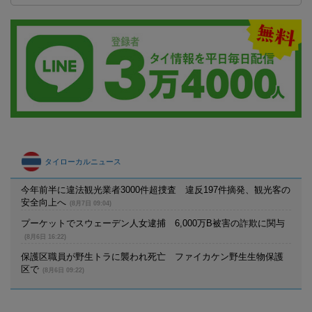
タイローカルニュース
今年前半に違法観光業者3000件超捜査 違反197件摘発、観光客の
安全向上へ
(8月7日 09:04)
プーケットでスウェーデン人女逮捕 6,000万B被害の詐欺に関与
(8月6日 16:22)
保護区職員が野生トラに襲われ死亡 ファイカケン野生生物保護
区で
(8月6日 09:22)