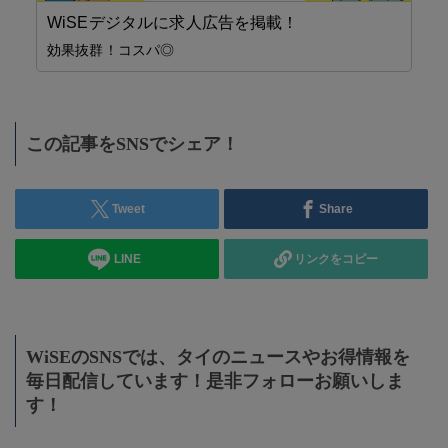
WiSEデジタルに求人広告を掲載！
精
効果抜群！コスパ◎
この記事をSNSでシェア！
Tweet
Share
LINE
リンクをコピー
WiSEのSNSでは、タイのニュースやお得情報を
毎日配信しています！是非フォローお願いしま
す！