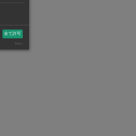
工業団地に工
全て許可
州ビジネスASEAN
eanstatistics.com/
Klaro
省エネ・環境【在タイ企業・製造業】
機械・