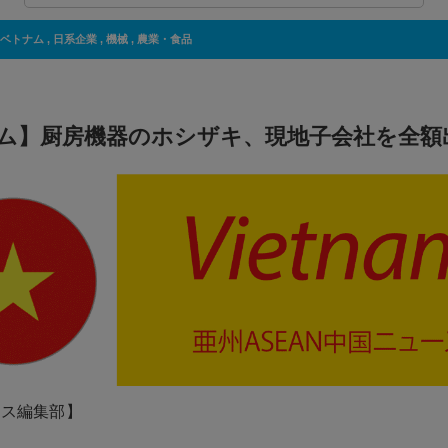
ベトナム
,
日系企業
,
機械
,
農業・食品
ム】厨房機器のホシザキ、現地子会社を全額
ネス編集部】