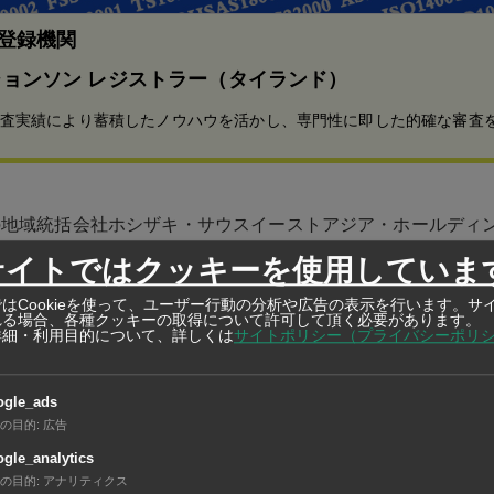
査登録機関
ョンソン レジストラー（タイランド）
査実績により蓄積したノウハウを活かし、専門性に即した的確な審査
の地域統括会社ホシザキ・サウスイーストアジア・ホールディ
ポール）を通じて、合弁先の空調・電気設備工事大手シーレフ
サイトではクッキーを使用していま
を6月ごろに取得する。
はCookieを使って、ユーザー行動の分析や広告の表示を行います。サ
れる場合、各種クッキーの取得について許可して頂く必要があります。
詳細・利用目的について、詳しくは
サイトポリシー（プライバシーポリ
年3月にアリコの株式51％を取得して子会社化。アリコの既
、ホシザキブランド製品の量産化に向けた準備を進めてきた。
ogle_ads
アジア初の生産拠点となる。
の目的
:
広告
gle_analytics
調・電気設備工事大手のシーレフィコの子会社として2007年
の目的
:
アナリティクス