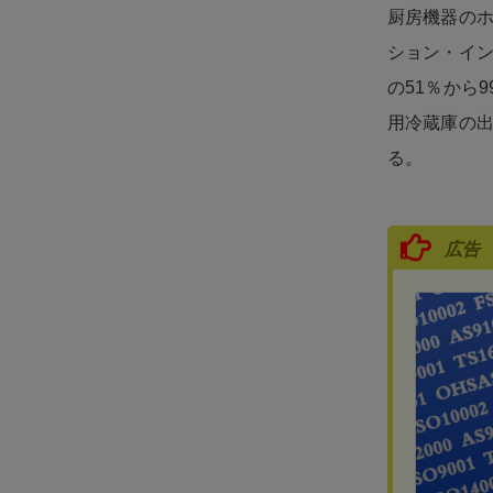
厨房機器のホ
ション・イ
の51％から
用冷蔵庫の
る。
広告