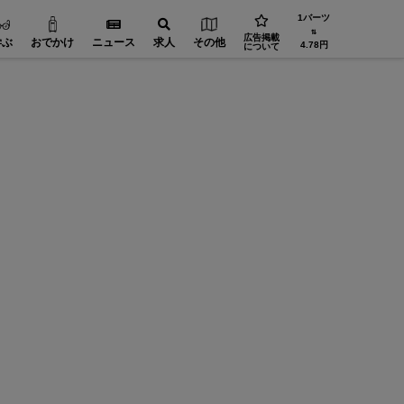
1バーツ
⇅
広告掲載
学ぶ
おでかけ
ニュース
求人
その他
4.78円
について
精密加工【在タイ企業・製造業】
FA（