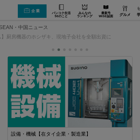
企業
バンコク生活
みんなの
最新号
グルメ
50のこと
ランキング
WiSE誌面
SEAN・中国ニュース
ム】厨房機器のホシザキ、現地子会社を全額出資に
設備・機械【在タイ企業・製造業】