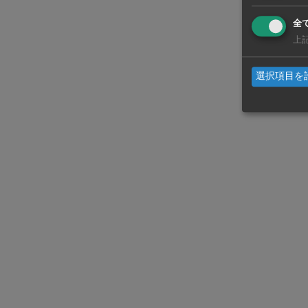
た。資本金は
全
場を構えて
上
選択項目を
WiSEデジタルに求人広告を掲載！