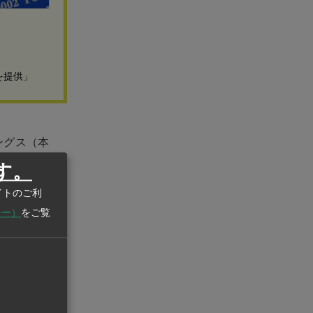
を提供」
ングス（本
ィコから株式
す。
イトのご利
シー）
をご覧
存工場に設備
同ブランドに
に設立され