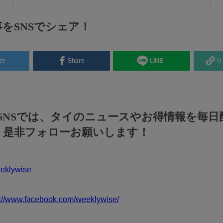
をSNSでシェア！
et
Share
LINE
リ
のSNSでは、タイのニュースやお得情報を毎日
！是非フォローお願いします！
klywise
s://www.facebook.com/weeklywise/