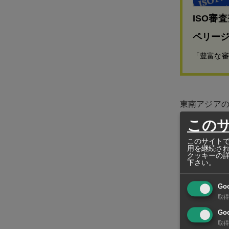
ISO審
ペリージ
「豊富な審
東南アジア
社：シンガ
この
48.616％
このサイトで
用を継続さ
クッキーの
ホシザキは昨
下さい。
投資を行い
Go
とって東南
取得
Goo
アリコは、空
取得