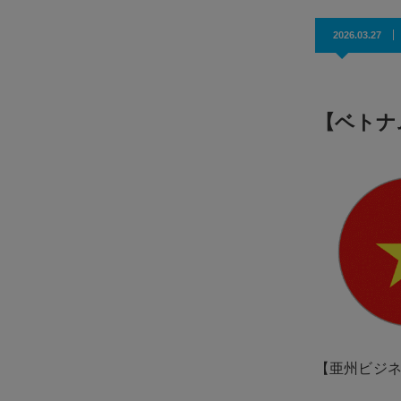
効果抜群！コスパ◎
2026.03.27
【ベトナ
【亜州ビジ