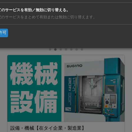
2783億ドン（約16億8000万円）。ホーチミン市のタンタオ
てのサービスを有効／無効に切り替える。
いる。
記のサービスをまとめて有効または無効に切り替えます。
許可
亜
https://ashu-as
設備・機械【在タイ企業・製造業】