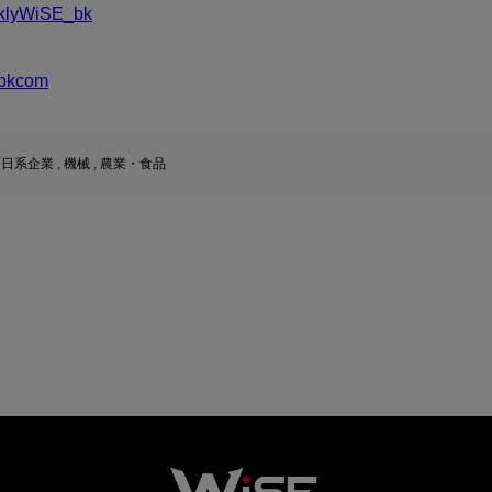
klyWiSE_bk
bkcom
,
日系企業
,
機械
,
農業・食品