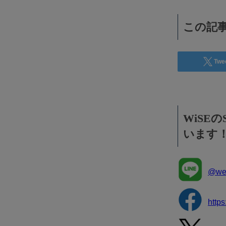
効果抜群！コスパ◎
この記事
Twe
WiSE
います
@wee
http