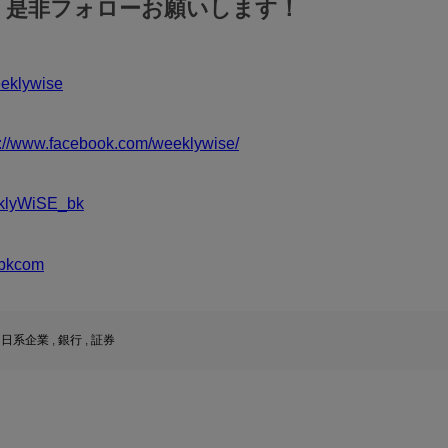
！是非フォローお願いします！
klywise
s://www.facebook.com/weeklywise/
klyWiSE_bk
bkcom
,
日系企業
,
銀行
,
証券