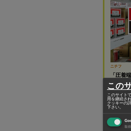
ニチフ
「圧着
この
タイ拠点2
このサイトで
用を継続さ
クッキーの
下さい。
大和企業投資
Go
沢市）、地場
取得