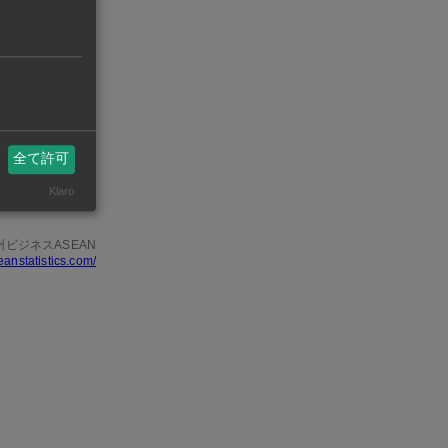
を通じた投資
持続的な成長
、ネットワー
分野で連携す
全て許可
Klaro
州ビジネスASEAN
eanstatistics.com/