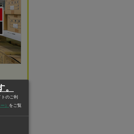
す。
イトのご利
シー）
をご覧
本社：石川県金
で覚書を締結