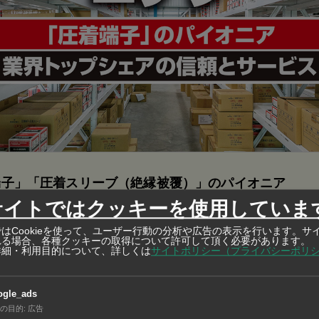
端子」「圧着スリーブ（絶縁被覆）」のパイオニア
サイトではクッキーを使用していま
018年設立。在庫も常時約１０００種類の端子を用意し、短納期を実現
はCookieを使って、ユーザー行動の分析や広告の表示を行います。サ
れる場合、各種クッキーの取得について許可して頂く必要があります。
詳細・利用目的について、詳しくは
サイトポリシー（プライバシーポリ
、CCIグループ傘下で海外事業を担うCCIクロスボーダー（
ogle_ads
SSI証券系の資産運用会社SSIアセットマネジメントの3社間
の目的
:
広告