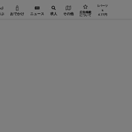
1バーツ
⇅
広告掲載
学ぶ
おでかけ
ニュース
求人
その他
4.77円
について
省エネ・環境【在タイ企業・製造業】
機械・