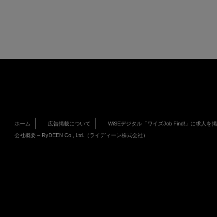
ホーム
広告掲載について
WiSEデジタル「ワイズJob Find!」に求人を
会社概要 – RyDEEN Co., Ltd.（ライディーン株式会社）