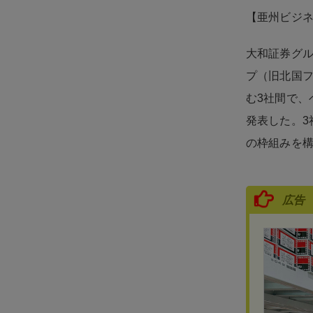
【亜州ビジ
大和証券グル
プ（旧北国フ
む3社間で、
発表した。3
の枠組みを
広告