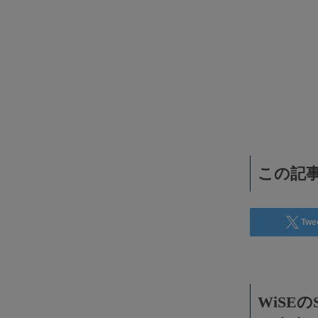
WiSEデジタルに求人広告を掲載！
効果抜群！コスパ◎
この記事
Twe
WiSE