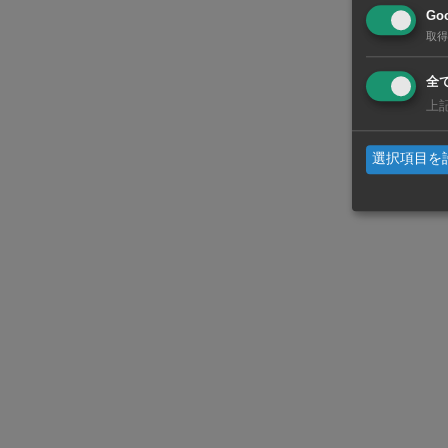
した。従来か
Goo
に加えて、C
取得
を支援する
全
上
3社は主に◆
キング支援◆
選択項目を
る。