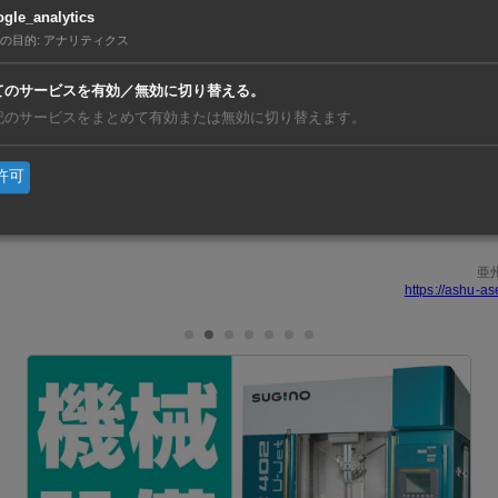
ら大和企業投資とSSIアセットが共同運用しているファンド
gle_analytics
CIが持つ融資などを含む幅広い資金供給により、現地企業の
の目的
:
アナリティクス
。
てのサービスを有効／無効に切り替える。
記のサービスをまとめて有効または無効に切り替えます。
現地での投融資案件の共同発掘・実行◆現地企業のマッチング
市場動向、産業動向、制度環境などに関する情報共有――の3
許可
亜
https://ashu-as