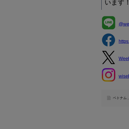
います
@wee
http
Wee
wise
ベトナム