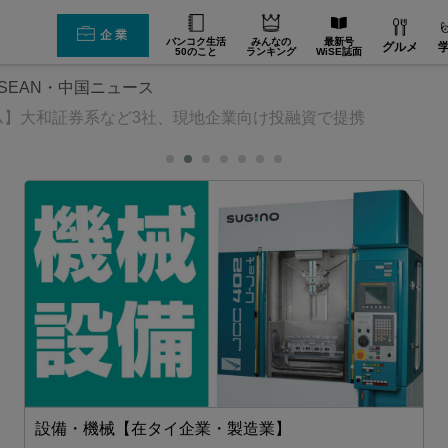
企業
バンコク生活
みんなの
最新号
グルメ
50のこと
ランキング
WiSE誌面
SEAN・中国ニュース
ム】大和証券系など3社、現地企業向け投融資で提携
設備・機械【在タイ企業・製造業】