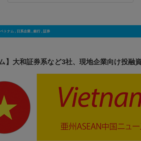
ベトナム
,
日系企業
,
銀行
,
証券
ム】大和証券系など3社、現地企業向け投融