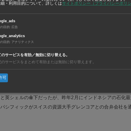
詳細・利用目的について、詳しくは
サイトポリシー（プライバシーポリ
工場増強を通じてエチレンの輸出能力を倍増させる計画。同事
ogle_ads
アルプロダクツが遠心圧縮機を受注している。
の目的
:
広告
gle_analytics
ンユニット統合では、東洋エンジニアリングは基本設計業務を
の目的
:
アナリティクス
ネルギー効率向上を図るもので、脱炭素への貢献が期待される
てのサービスを有効／無効に切り替える。
記のサービスをまとめて有効または無効に切り替えます。
島で製油所と年産能力110万トンのエチレンクラッカーを操
ン島にエチレンオキシドやエトキシレートを生産する石化工場
許可
再生航空燃料（SAF）の工場を建設する計画も発表した。
と英シェルの傘下だったが、昨年2月にインドネシアの石化最
・パシフィックがスイスの資源大手グレンコアとの合弁会社を