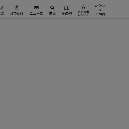
1バーツ
⇅
広告掲載
学ぶ
おでかけ
ニュース
求人
その他
4.78円
について
FA（自動化）【在タイ企業・製造業】
設備・