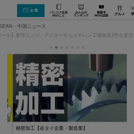
企業
バンコク生活
みんなの
最新号
グルメ
50のこと
ランキング
WiSE誌面
SEAN・中国ニュース
ポール】東洋エンジ、アスターからエチレン工場改造2件を受注
精密加工【在タイ企業・製造業】