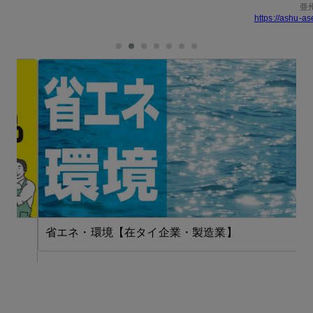
亜
https://ashu-as
省エネ・環境【在タイ企業・製造業】