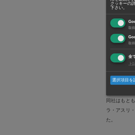
クッキーの
下さい。
アスターは
Go
ンダストリ
取得
Goo
ガスタービ
取得
場全体のエ
全
上
アスターは同
部のジュロ
選択項目を
にはブコムに
同社はもとも
ラ・アスリ
た。