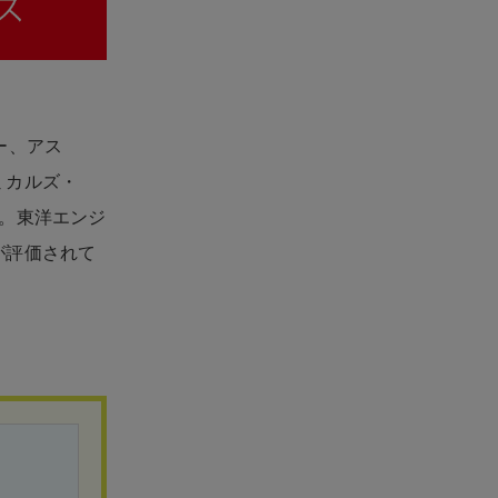
ー、アス
ミカルズ・
。東洋エンジ
が評価されて