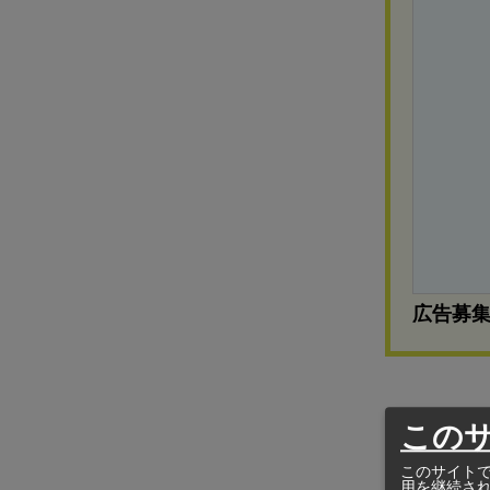
広告募
2件は「エチ
この
ニット改造に
このサイトで
細設計・調達
用を継続さ