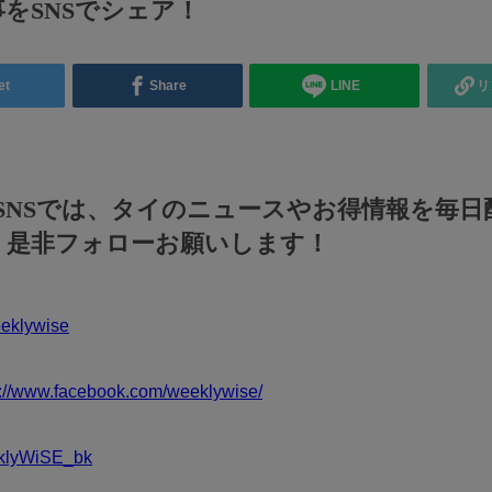
をSNSでシェア！
et
Share
LINE
リ
のSNSでは、タイのニュースやお得情報を毎日
！是非フォローお願いします！
klywise
s://www.facebook.com/weeklywise/
klyWiSE_bk