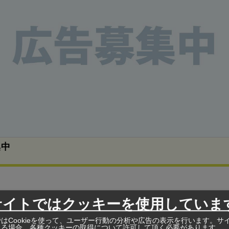
集中
レン冷却ユニット改造事業」と「ガスタービンユニット統合事
サイトではクッキーを使用していま
ついては昨年に受注した基本設計（FEED）業務に続くもの
はCookieを使って、ユーザー行動の分析や広告の表示を行います。サ
サービス・建設管理（EPsCm）業務を担当することが決まっ
れる場合、各種クッキーの取得について許可して頂く必要があります。