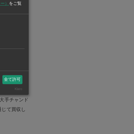
シー）
をご覧
業では日立イ
手掛ける。工
という。
業。また、西
も持つ。昨秋
全て許可
Klaro
大手チャンド
通じて買収し