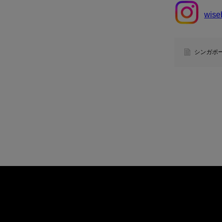
wise
シンガポ