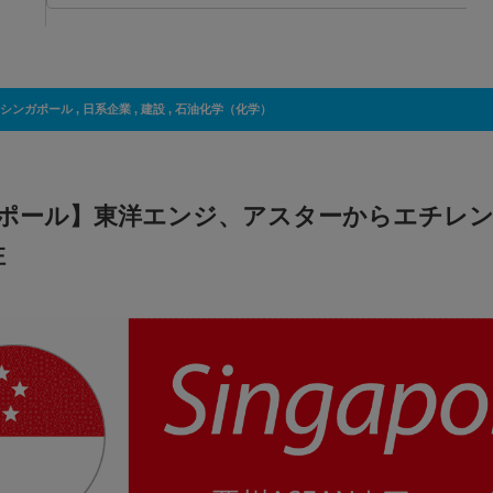
シンガポール
,
日系企業
,
建設
,
石油化学（化学）
ポール】東洋エンジ、アスターからエチレン
注