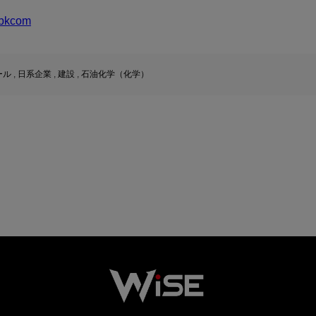
bkcom
ール
,
日系企業
,
建設
,
石油化学（化学）