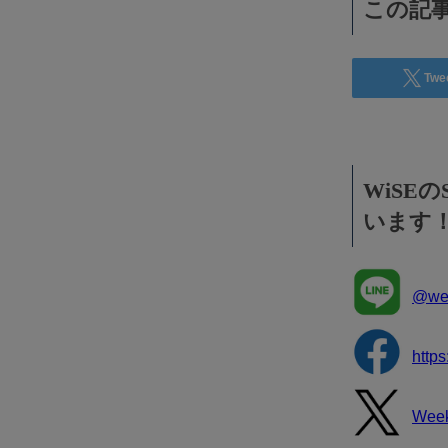
この記事
Twe
WiSE
います
@wee
http
Wee