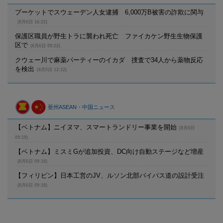
プーケットでスウェーデン人女逮捕 6,000万B被害の詐欺に関与
(8月6日 16:22)
保護区職員が野生トラに襲われ死亡 ファイカケン野生生物保護
区で
(8月6日 09:22)
クウェー川で麻薬パーティーのイカダ 捜査で34人から薬物反応
を検出
(8月5日 12:12)
亜州ASEAN・中国ニュース
【ベトナム】ニイヌマ、スマートランドリー事業を開始
(8月6日
09:19)
【ベトナム】ミスミGが追加投資、DC向け自動ステージなど増産
(8月6日 09:18)
【フィリピン】日本工営のJV、ルソン北部バイパス道の設計受注
(8月6日 09:18)