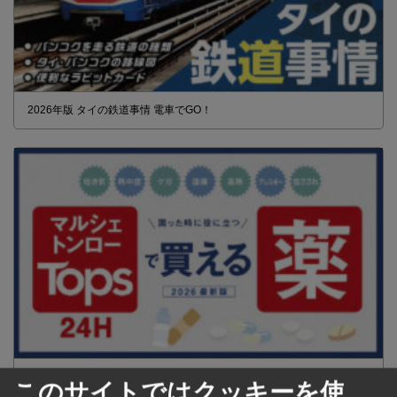
2026年版 タイの鉄道事情 電車でGO！
【タイ・バンコク】 マルシェトンロー内の「TOPS」で買える薬
このサイトではクッキーを使
2026年版