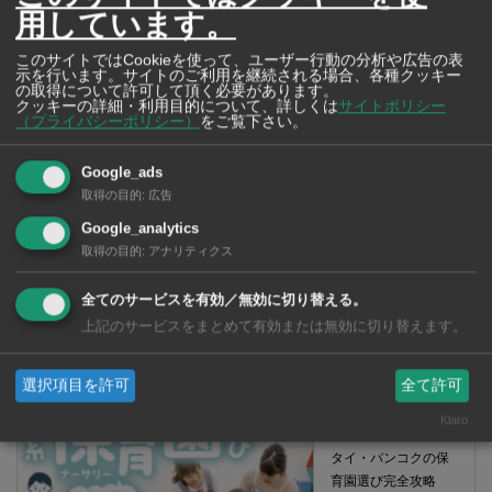
用しています。
このサイトではCookieを使って、ユーザー行動の分析や広告の表
示を行います。サイトのご利用を継続される場合、各種クッキー
の取得について許可して頂く必要があります。
クッキーの詳細・利用目的について、詳しくは
サイトポリシー
（プライバシーポリシー）
をご覧下さい。
Google_ads
取得の目的
:
広告
Google_analytics
取得の目的
:
アナリティクス
全てのサービスを有効／無効に切り替える。
上記のサービスをまとめて有効または無効に切り替えます。
【タイ・バンコク】 コンビニ（セブンイレブン）で買える薬 2026年
版
選択項目を許可
全て許可
Klaro
タイ・バンコクの保
育園選び完全攻略