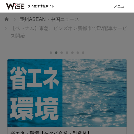
タイ生活情報サイト
ホーム
亜州ASEAN・中国ニュース
【ベトナム】東急、ビンズオン新都市でEV配車サービ
ス開始
省エネ・環境【在タイ企業・製造業】