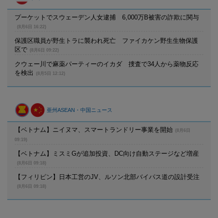
プーケットでスウェーデン人女逮捕 6,000万B被害の詐欺に関与
(8月6日 16:22)
保護区職員が野生トラに襲われ死亡 ファイカケン野生生物保護
区で
(8月6日 09:22)
クウェー川で麻薬パーティーのイカダ 捜査で34人から薬物反応
を検出
(8月5日 12:12)
亜州ASEAN・中国ニュース
【ベトナム】ニイヌマ、スマートランドリー事業を開始
(8月6日
09:19)
【ベトナム】ミスミGが追加投資、DC向け自動ステージなど増産
(8月6日 09:18)
【フィリピン】日本工営のJV、ルソン北部バイパス道の設計受注
(8月6日 09:18)