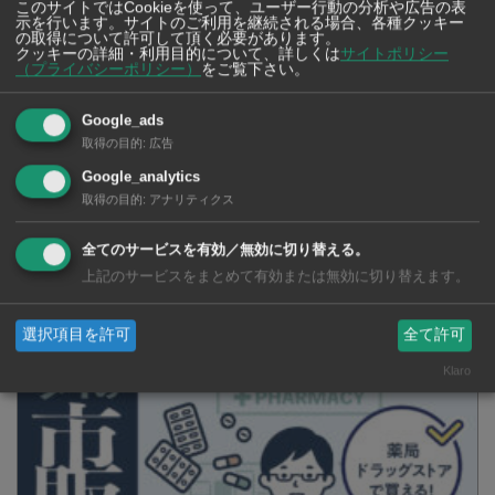
バーンチャン工業団地
アジア工業団地（マプタプット）
このサイトではCookieを使って、ユーザー行動の分析や広告の表
示を行います。サイトのご利用を継続される場合、各種クッキー
の取得について許可して頂く必要があります。
クッキーの詳細・利用目的について、詳しくは
サイトポリシー
（プライバシーポリシー）
をご覧下さい。
Google_ads
取得の目的
:
広告
304工業団地
Google_analytics
取得の目的
:
アナリティクス
SNSで毎日ニュースを配信中！
全てのサービスを有効／無効に切り替える。
上記のサービスをまとめて有効または無効に切り替えます。
選択項目を許可
全て許可
Klaro