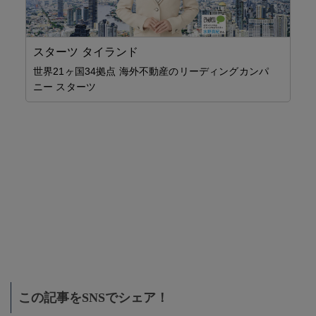
スターツ タイランド
パ
世界21ヶ国34拠点 海外不動産のリーディングカンパ
【
ニー スターツ
ク
能
参考
会
この記事をSNSでシェア！