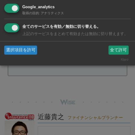
Google_analytics
取得の目的
:
アナリティクス
保険は加入したら後は保険会社が運用してくれ
るから、
投資初心者の方も始めやすい
ものだと
全てのサービスを有効／無効に切り替える。
上記のサービスをまとめて有効または無効に切り替えます。
思います。海外にもいろんな保険会社があっ
て、商品もいろいろあるので自分に合う保険を
選択項目を許可
全て許可
探すことも大事ですね。
Klaro
近藤貴之
ファイナンシャルプランナー