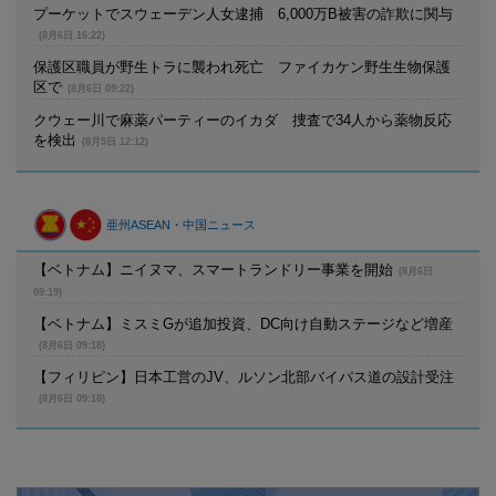
プーケットでスウェーデン人女逮捕 6,000万B被害の詐欺に関与
(8月6日 16:22)
保護区職員が野生トラに襲われ死亡 ファイカケン野生生物保護
区で
(8月6日 09:22)
クウェー川で麻薬パーティーのイカダ 捜査で34人から薬物反応
を検出
(8月5日 12:12)
亜州ASEAN・中国ニュース
【ベトナム】ニイヌマ、スマートランドリー事業を開始
(8月6日
09:19)
【ベトナム】ミスミGが追加投資、DC向け自動ステージなど増産
(8月6日 09:18)
【フィリピン】日本工営のJV、ルソン北部バイパス道の設計受注
(8月6日 09:18)