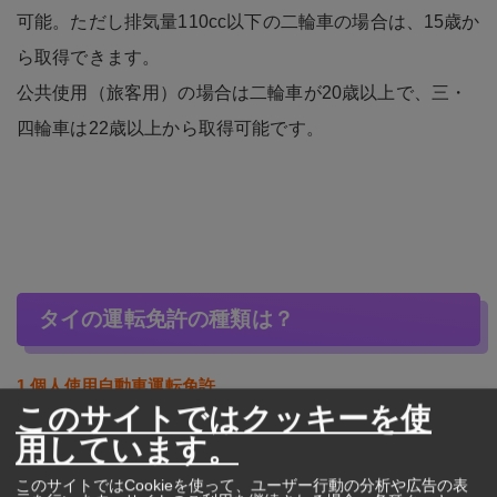
可能。ただし排気量110cc以下の二輪車の場合は、15歳か
ら取得できます。
公共使用（旅客用）の場合は二輪車が20歳以上で、三・
四輪車は22歳以上から取得可能です。
タイの運転免許の種類は？
1.個人使用自動車運転免許
このサイトではクッキーを使
日本でいうところの第一種普通自動車免許で、最も一般
用しています。
的な運転免許です。 ピックアップトラックとバンも運転
このサイトではCookieを使って、ユーザー行動の分析や広告の表