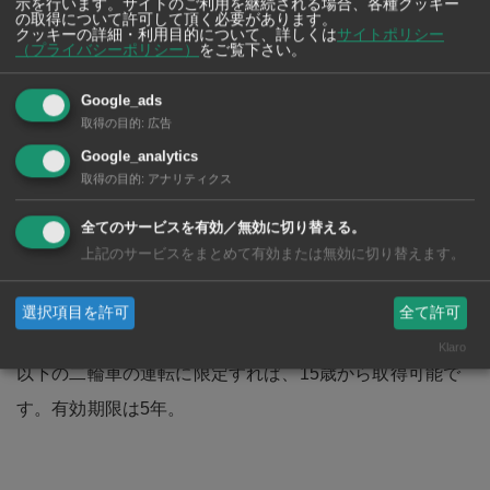
示を行います。サイトのご利用を継続される場合、各種クッキー
することができます。有効期限は5年。
の取得について許可して頂く必要があります。
クッキーの詳細・利用目的について、詳しくは
サイトポリシー
（プライバシーポリシー）
をご覧下さい。
Google_ads
2.個人使用自動二輪車運転免許
取得の目的
:
広告
Google_analytics
日本でいう第一種普通自動二輪車免許です。日本ほど細
取得の目的
:
アナリティクス
かい階級はありませんが、近年タイでも400cc以上の
全てのサービスを有効／無効に切り替える。
『ビッグバイク免許』が新設され、一般の二輪免許とは
上記のサービスをまとめて有効または無効に切り替えます。
別途ビッグバイク免許を申請取得するよう制度改正され
ています。
選択項目を許可
全て許可
バイクの免許は18歳以上で取得可能ですが、排気量110cc
Klaro
以下の二輪車の運転に限定すれば、15歳から取得可能で
す。有効期限は5年。