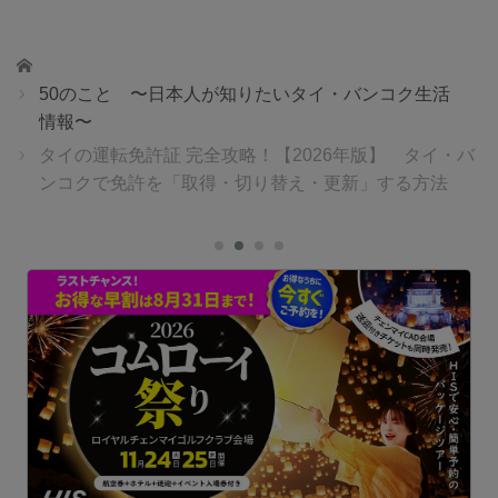
ホーム
50のこと 〜日本人が知りたいタイ・バンコク生活
情報〜
タイの運転免許証 完全攻略！【2026年版】 タイ・バ
ンコクで免許を「取得・切り替え・更新」する方法
P