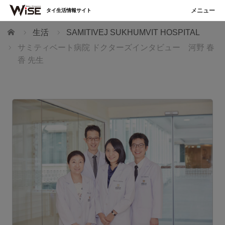
タイ生活情報サイト
ホーム
生活
SAMITIVEJ SUKHUMVIT HOSPITAL
サミティベート病院 ドクターズインタビュー 河野 春
香 先生