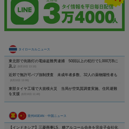
タイローカルニュース
東北部で街路灯の電線盗難男逮捕 50回以上の犯行で1,000万Bに
及ぶ
(8月10日 13:10)
近郊で無許可パブ強制捜査 未成年者多数、32人の薬物陽性者も
(8月10日 13:06)
東部タイヤ工場で大規模火災 当局が空気質調査実施、住民避難
を支援
(8月10日 11:40)
亜州ASEAN・中国ニュース
【インドネシア】三菱商事LS、糖アルコール合弁を完全子会社化