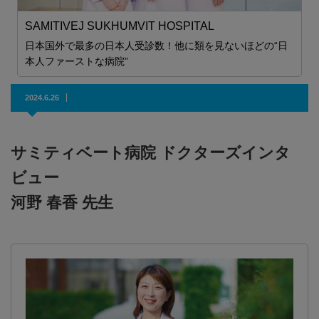
SAMITIVEJ SUKHUMVIT HOSPITAL
S
日
日本国外で最多の日本人受診数！他に類を見ないほどの“日
本人ファーストな病院”
2024.6.26
サミティベート病院 ドクターズインタ
ビュー
河野 春香 先生