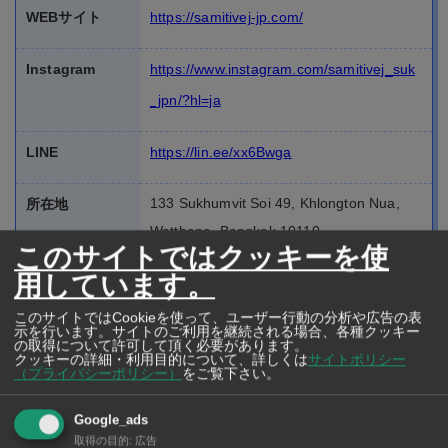
WEBサイト
https://samitivej-jp.com/
Instagram
https://www.instagram.com/samitivej_suk
_jpn/?hl=ja
LINE
https://lin.ee/xx6Bwga
133 Sukhumvit Soi 49, Khlongton Nua,
所在地
Watthana, Bangkok 10110
このサイトではクッキーを使
用しています。
このサイトではCookieを使って、ユーザー行動の分析や広告の表
示を行います。サイトのご利用を継続される場合、各種クッキー
の取得について許可して頂く必要があります。
クッキーの詳細・利用目的について、詳しくは
サイトポリシー
（プライバシーポリシー）
をご覧下さい。
Google_ads
取得の目的
:
広告