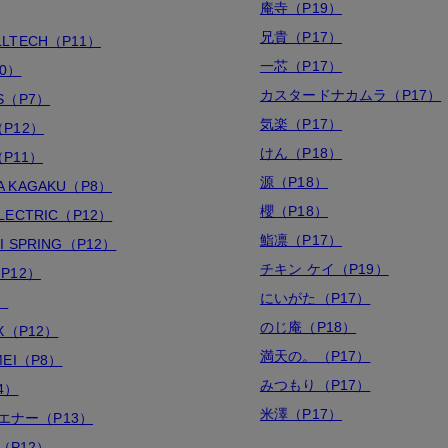
庵寺（P19）
兄貴（P17）
LLTECH（P11）
一芯（P17）
10）
カスタードナカムラ（P17）
OS（P7）
気楽（P17）
（P12）
けん（P18）
（P11）
源（P18）
A KAGAKU（P8）
櫻（P18）
ELECTRIC（P12）
鮨凛（P17）
I SPRING（P12）
チキン ケイ（P19）
（P12）
にいがた（P17）
）
のじ庵（P18）
EX（P12）
満天の。（P17）
MEI（P8）
みつもり（P17）
4）
米澤（P17）
エナー（P13）
（P12）