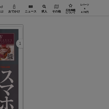
1バーツ
⇅
広告掲載
学ぶ
おでかけ
ニュース
求人
その他
4.78円
について
1