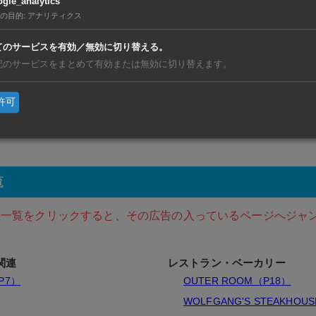
gle_analytics
Bangkok Office Buildin
の目的
:
アナリティクス
てのサービスを有効／無効に切り替える。
記のサービスをまとめて有効または無効に切り替えます。
許可
覧
主一覧をクリックすると、その広告の入っているページへジャ
関連
レストラン・ベーカリー
（P7）
OUTER ROOM（P18）
WOLFGANG'S STEAKHOU