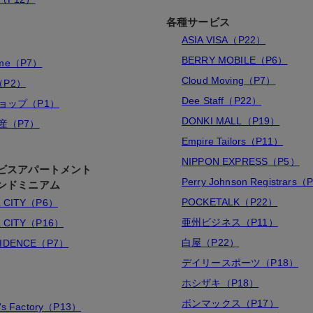
各種サービス
ASIA VISA（P22）
BERRY MOBILE（P6）
ome（P7）
Cloud Moving（P7）
（P2）
Dee Staff（P22）
ョップ（P1）
DONKI MALL（P19）
産（P7）
Empire Tailors（P11）
NIPPON EXPRESS（P5）
ビスアパートメント
Perry Johnson Registrars（
ンドミニアム
POCKETALK（P22）
L CITY（P6）
亜州ビジネス（P11）
L CITY（P16）
白屋（P22）
SIDENCE（P7）
デイリースポーツ（P18）
ホシザキ（P18）
ボンマックス（P17）
r's Factory（P13）