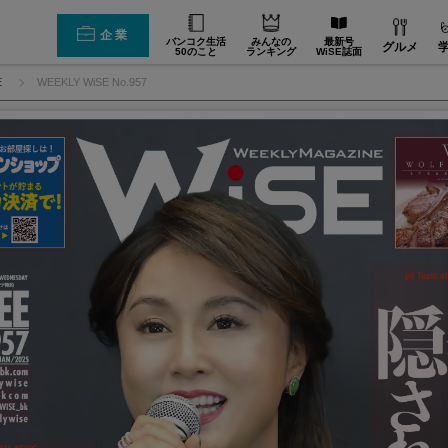
企業
バンコク生活
みんなの
最新号
グルメ
50のこと
ランキング
WiSE誌面
E
WEEKLY WiSE No.957