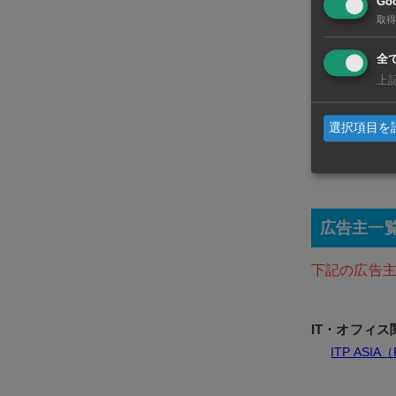
Goo
取得
全
上
選択項目を
広告主一
下記の広告
IT・オフィス
ITP ASIA