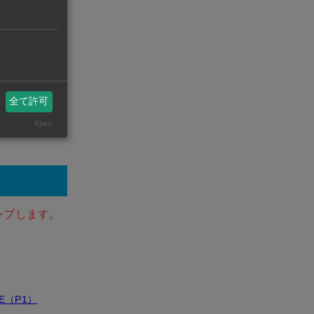
g Map
全て許可
Klaro
ンプします。
SE（P1）