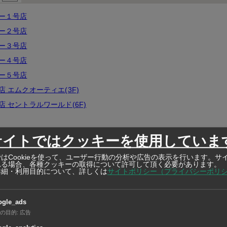
ー１号店
ー２号店
ー３号店
ー４号店
ー５号店
 エムクオーティエ(3F)
 セントラルワールド(6F)
rk Lane Ekkamai
サイトではクッキーを使用していま
 DONKI トンロー
はCookieを使って、ユーザー行動の分析や広告の表示を行います。サ
 DONKI タニヤ
れる場合、各種クッキーの取得について許可して頂く必要があります。
詳細・利用目的について、詳しくは
サイトポリシー（プライバシーポリ
バンコク中心部の飲食店・ヘアサロン・病院などでも無料で配布して
ogle_ads
の目的
:
広告
バンコク・オフィスビル