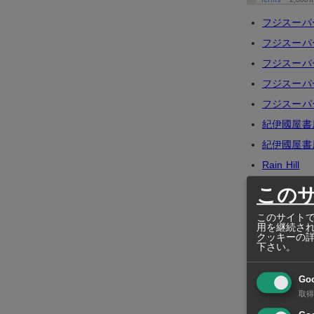
フジスーパ
フジスーパ
フジスーパ
フジスーパ
フジスーパ
紀伊國屋書店
紀伊國屋書店
Rain Hill
MaxValu Pa
この
DON DON
このサイトで
DON DON
用を継続さ
クッキーの
上記の他、
下さい。
Go
取得