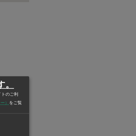
す。
イトのご利
シー）
をご覧
います
・マップ