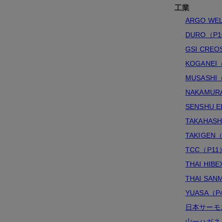
工業
ARGO WE
DURO（P
GSI CRE
KOGANEI
MUSASHI
NAKAMUR
SENSHU 
TAKAHASH
TAKIGEN
TCC（P11
THAI HIB
THAI SAN
YUASA（P
日本サーモ
山一ハガネ