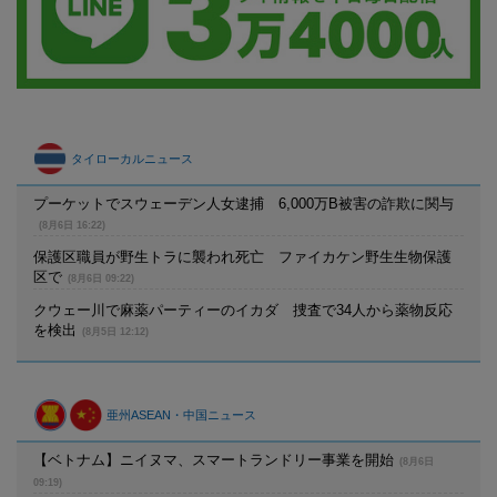
タイローカルニュース
プーケットでスウェーデン人女逮捕 6,000万B被害の詐欺に関与
(8月6日 16:22)
保護区職員が野生トラに襲われ死亡 ファイカケン野生生物保護
区で
(8月6日 09:22)
クウェー川で麻薬パーティーのイカダ 捜査で34人から薬物反応
を検出
(8月5日 12:12)
亜州ASEAN・中国ニュース
【ベトナム】ニイヌマ、スマートランドリー事業を開始
(8月6日
09:19)