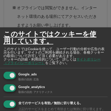
オフラインでは閲覧ができません。インター
ネット環境のある場所にてアクセスいただき
ますようお願い申し上げます。
このサイトではクッキーを使
PDF内の別ページへジャンプするリンクにつ
用しています。
いて、ジャンプ後に読み込みにしばらく時間
このサイトではCookieを使って、ユーザー行動の分析や広告の表
示を行います。サイトのご利用を継続される場合、各種クッキー
がかかる場合があります。
の取得について許可して頂く必要があります。
クッキーの詳細・利用目的について、詳しくは
サイトポリシー
（プライバシーポリシー）
をご覧下さい。
アクセスが混雑し繋がりにくくなる場合もご
ざいますが、その際は、しばらく時間をおい
Google_ads
取得の目的
:
広告
て、再度アクセスいただきますようお願い申
Google_analytics
し上げます。
取得の目的
:
アナリティクス
二次利用の関係で、一部の誌面コンテンツに
全てのサービスを有効／無効に切り替える。
ついて表示できない場合があります。ご了承
上記のサービスをまとめて有効または無効に切り替えます。