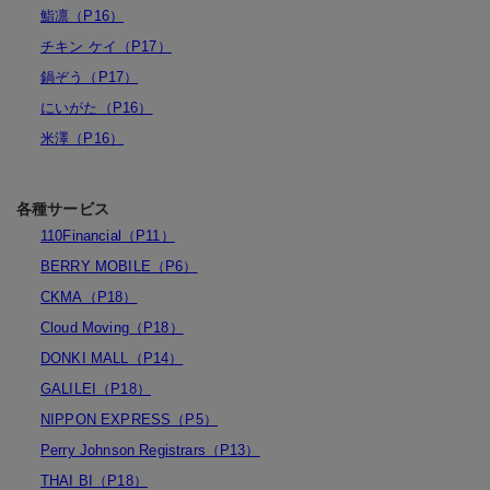
鮨凛（P16）
チキン ケイ（P17）
鍋ぞう（P17）
にいがた（P16）
米澤（P16）
各種サービス
110Financial（P11）
BERRY MOBILE（P6）
CKMA（P18）
Cloud Moving（P18）
DONKI MALL（P14）
GALILEI（P18）
NIPPON EXPRESS（P5）
Perry Johnson Registrars（P13）
THAI BI（P18）