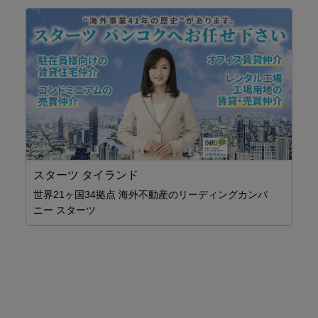
スターツ タイランド
世界21ヶ国34拠点 海外不動産のリーディングカンパ
07
ニー スターツ
JT
JT