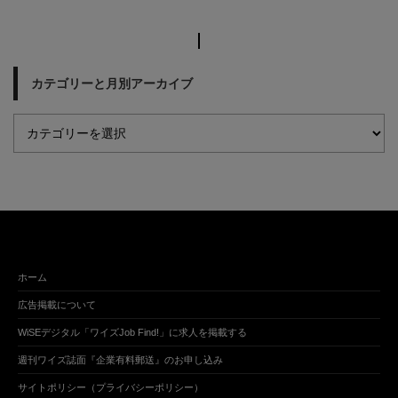
カテゴリーと月別アーカイブ
ホーム
広告掲載について
WiSEデジタル「ワイズJob Find!」に求人を掲載する
週刊ワイズ誌面『企業有料郵送』のお申し込み
サイトポリシー（プライバシーポリシー）