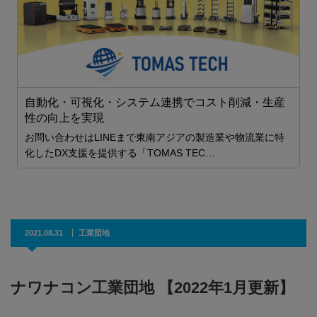
視化・システム連携でコスト削減・生産
ヘアサロンアンケー
実現
eddy 1」での
「髪質改善ストレ
はLINEまで東南アジアの製造業や物流業に特
を提供する「TOMAS TEC…
スクンビット・ソイ
構える『AIMANTLINK
2021.08.31
工業団地
ナワナコン工業団地 【2022年1月更新】