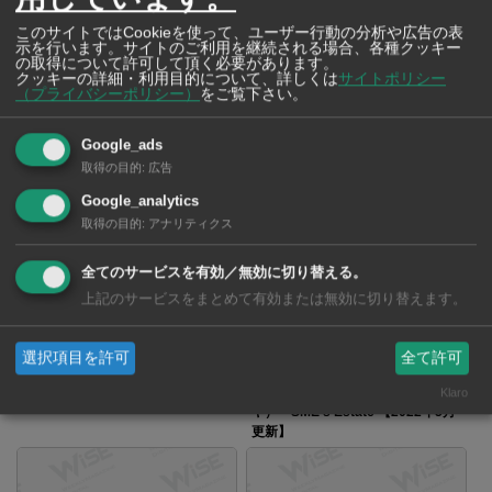
このサイトではCookieを使って、ユーザー行動の分析や広告の表
示を行います。サイトのご利用を継続される場合、各種クッキー
バンプー工業団地
タイ工業団地MAP 〜 入居企業を
の取得について許可して頂く必要があります。
チェック！
クッキーの詳細・利用目的について、詳しくは
サイトポリシー
（プライバシーポリシー）
をご覧下さい。
Google_ads
取得の目的
:
広告
Google_analytics
ファクトリーランド・ワンノイ
チュムヌムサップ工業用地 【2022
取得の目的
:
アナリティクス
【2022年9月更新】
年7月更新】
全てのサービスを有効／無効に切り替える。
上記のサービスをまとめて有効または無効に切り替えます。
選択項目を許可
全て許可
ピントン工業団地
ハイテック工業団地（アユタ
Klaro
ヤ） SME’s Estate 【2022年5月
更新】