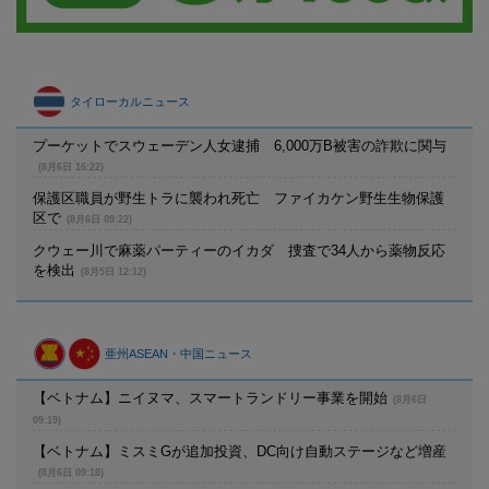
タイローカルニュース
プーケットでスウェーデン人女逮捕 6,000万B被害の詐欺に関与
(8月6日 16:22)
保護区職員が野生トラに襲われ死亡 ファイカケン野生生物保護
区で
(8月6日 09:22)
クウェー川で麻薬パーティーのイカダ 捜査で34人から薬物反応
を検出
(8月5日 12:12)
亜州ASEAN・中国ニュース
【ベトナム】ニイヌマ、スマートランドリー事業を開始
(8月6日
09:19)
【ベトナム】ミスミGが追加投資、DC向け自動ステージなど増産
(8月6日 09:18)