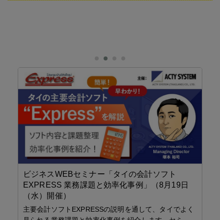
ビジネスWEBセミナー「タイの会計ソフト
「Clou
EXPRESS 業務課題と効率化事例」（8月19日
へ
（水）開催）
スマホで収
主要会計ソフトEXPRESSの説明を通して、タイでよく
化などによ