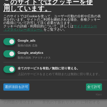
このサイトではクッキーを使
用しています。
このサイトではCookieを使って、ユーザー行動の分析や広告の表
示を行います。サイトのご利用を継続される場合、各種クッキー
の取得について許可して頂く必要があります。
クッキーの詳細・利用目的について、詳しくは
サイトポリシー
（プライバシーポリシー）
をご覧下さい。
Google_ads
誠屋
取得の目的
:
広告
お得＆美味しい 季節限定グルメフェアが好評！ 日
Google_analytics
本人家庭の食卓を支える バンコクの業務スーパー
取得の目的
:
アナリティクス
オンライン注文で、ご自宅に食べたいものが届く！
全てのサービスを有効／無効に切り替える。
上記のサービスをまとめて有効または無効に切り替えます。
選択項目を許可
全て許可
タイ経済成長が予想より伸び悩んでおり、特にインフラ
問題と主要取引国との通商政策変更が起因する産業部門
Klaro
の問題が見込まれ、「景気の下振れリスク」に対応する