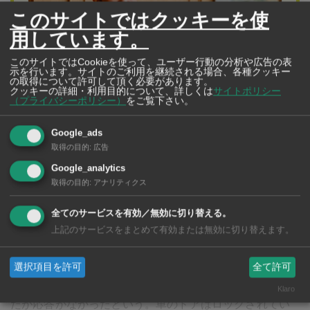
このサイトではクッキーを使
用しています。
このサイトではCookieを使って、ユーザー行動の分析や広告の表
示を行います。サイトのご利用を継続される場合、各種クッキー
の取得について許可して頂く必要があります。
クッキーの詳細・利用目的について、詳しくは
サイトポリシー
（プライバシーポリシー）
をご覧下さい。
Global Support
タイ在住・永住者に資産運用のベストアドバイ
Google_ads
取得の目的
:
広告
ス！
Google_analytics
タイ在住の日本人の方に必要とされ続けるために今何が
取得の目的
:
アナリティクス
できるのか？長期的思考で個別相談を行っています>>>
全てのサービスを有効／無効に切り替える。
上記のサービスをまとめて有効または無効に切り替えます。
現場に急行したラートブアルアン警察によると、車の中
選択項目を許可
全て許可
に意識不明状態の男性を発見し、ガラス越しに呼びかけ
Klaro
たが応答がなかったという。車のドアはロックされてい