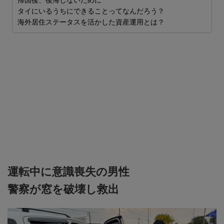
帰国後、後悔しないために
S
ム
タイにいるうちにできることってなんだろう？
2
海外居住ステータスを活かした資産運用とは？
ま

運転中に意識喪失の男性
警察が窓を破壊し救出