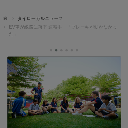
ホーム
タイローカルニュース
EV車が線路に落下 運転手 「ブレーキが効かなかっ
た」
ェ
1