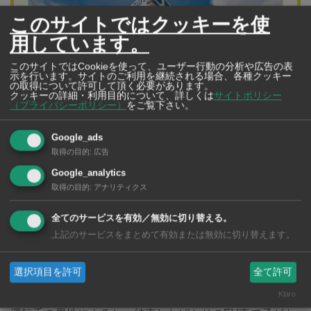
このサイトではクッキーを使
用しています。
このサイトではCookieを使って、ユーザー行動の分析や広告の表
示を行います。サイトのご利用を継続される場合、各種クッキー
の取得について許可して頂く必要があります。
クッキーの詳細・利用目的について、詳しくは
サイトポリシー
（プライバシーポリシー）
をご覧下さい。
Google_ads
取得の目的
:
広告
バンコク病院
BANGKOK HOSPITAL
Google_analytics
在タイ日本人も安心の日本語対応と最高レベルの
取得の目的
:
アナリティクス
医療サービス
全てのサービスを有効／無効に切り替える。
日本人専門クリニックをはじめ
上記のサービスをまとめて有効または無効に切り替えます。
64の専門科、5つの専門病院から構成される総合病院
選択項目を許可
全て許可
Klaro