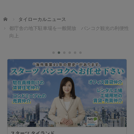
ホーム
タイローカルニュース
都庁舎の地下駐車場を一般開放 バンコク観光の利便性
向上
ェ
スターツ タイランド