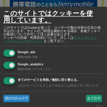
このサイトではクッキーを使
用しています。
このサイトではCookieを使って、ユーザー行動の分析や広告の表
示を行います。サイトのご利用を継続される場合、各種クッキー
の取得について許可して頂く必要があります。
クッキーの詳細・利用目的について、詳しくは
サイトポリシー
（プライバシーポリシー）
をご覧下さい。
Google_ads
berry mobile【BerryMobile Co., Ltd.】
取得の目的
:
広告
相談から契約まですべて日本語でOK！
Google_analytics
タイで10年以上の実績。日本人契約数No.1！携帯電話、
取得の目的
:
アナリティクス
SIMカードの販売・契約、国外で使えるポケットWiFiのレ
全てのサービスを有効／無効に切り替える。
ンタルなど、あらゆるモバイルライフをサポートしま
上記のサービスをまとめて有効または無効に切り替えます。
す。
選択項目を許可
全て許可
Klaro