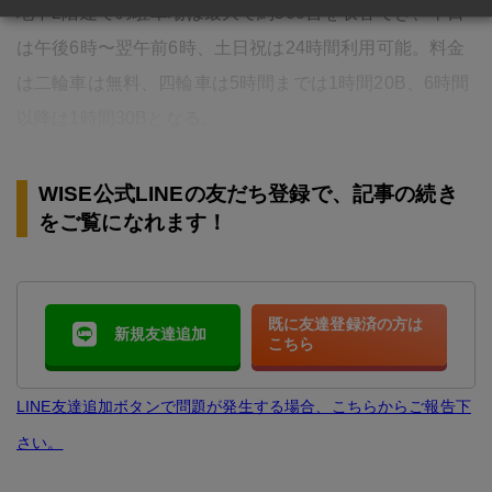
地下2階建ての駐車場は最大で約500台を収容でき、平日
は午後6時〜翌午前6時、土日祝は24時間利用可能。料金
は二輪車は無料、四輪車は5時間までは1時間20B、6時間
以降は1時間30Bとなる。
WISE公式LINEの友だち登録で、記事の続き
をご覧になれます！
既に友達登録済の方は
新規友達追加
こちら
LINE友達追加ボタンで問題が発生する場合、こちらからご報告下
さい。