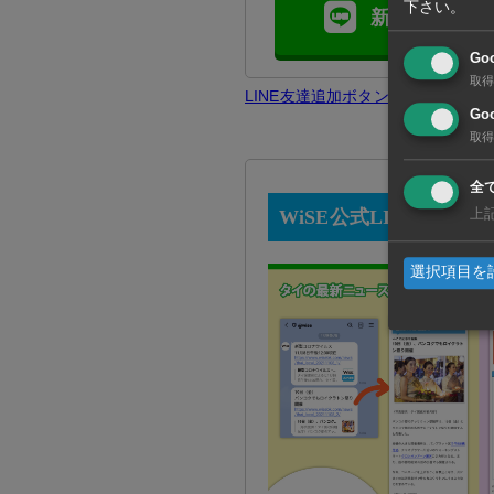
下さい。
新規友達追加
Go
取得
LINE友達追加ボタンで問題が発
Goo
取得
全
WiSE公式LINEとは？
上
選択項目を