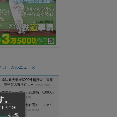
イローカルニュース
に違法観光業者3000件超捜査 違反
摘発、観光客の安全向上へ
(8月7日 09:04)
でスウェーデン人女逮捕 6,000万
詐欺に関与
す。
(8月6日 16:22)
員が野生トラに襲われ死亡 ファイ
イトのご利
生生物保護区で
(8月6日 09:22)
シー）
をご覧