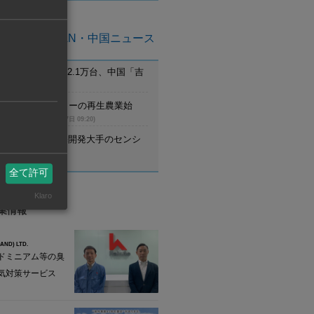
亜州ASEAN・中国ニュース
月のEV新車登録2.1万台、中国「吉
首位
(8月7日 09:21)
ム】UCCがコーヒーの再生農業始
調達先と提携
(8月7日 09:20)
野村不動産、住宅開発大手のセンシ
設立
(8月7日 09:20)
全て許可
Klaro
業情報
AND) LTD.
ドミニアム等の臭
気対策サービス