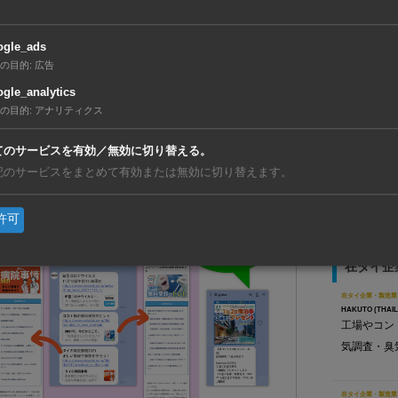
既に友達登録済の方はこ
ちら
ogle_ads
の目的
:
広告
生する場合、こちらからご報告下さい。
【タイ】7
gle_analytics
利」が初
の目的
:
アナリティクス
【ベトナ
動、現地
てのサービスを有効／無効に切り替える。
記のサービスをまとめて有効または無効に切り替えます。
【タイ】
リと合弁
許可
在タイ企
在タイ企業・製造業
HAKUTO (THAIL
工場やコン
気調査・臭
在タイ企業・製造業