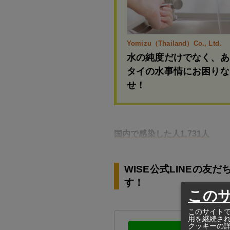
Yomizu（Thailand）Co., Ltd.
水の純度だけでなく、あ
タイの水事情にお困りな
せ！
国内で感染した人1,731人
WISE公式LINEの
す！
この
このサイトで
用を継続さ
クッキーの