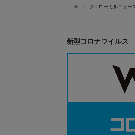
ホーム
タイローカルニュー
新型コロナウイルス – 7
JTBタイランド✨2027年の
幻想的なチェンマイで迎えま
ws International School
無数のランタンと華やかな花火が夜空を彩
t 107
「コムローイ・カウントダウン2027」🎆 J
ダーを目指せるような
では、12月30日発3泊4日入場券付きパッ
る人間を育てていきたい
ご用意しました。 ✈️航空券＋ホテル＋イベ
送迎付き 🇯🇵安心の日本語ガイドサポート付
28,900バーツ〜