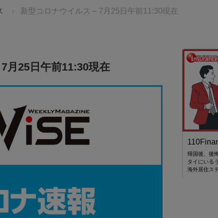
ス
新型コロナウイルス – 7月25日午前11:30現在
月25日午前11:30現在
始まりを、
スターツ タイランド
110Finan
せんか。
世界21ヶ国34拠点 海外不動産のリーディングカンパ
帰国後、後
ニー スターツ
タイにいる
る、感動の
海外居住ス
TBタイランド
ケージツアーを
ント入場券＋
き 💫