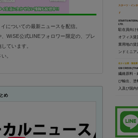
スターツ・インタ
ド
STARTS INTERN
LTD.
日タイについての最新ニュースを配信。
駐在員向け
、WiSE公式LINEフォロワー限定の、プレ
オフィス賃
業用地の賃
施しています。
ンドミニア
さい。
在タイ企業・製造業
GSI CREOS (THA
繊維原料・
び輸出、塗
入及び国内
とめ