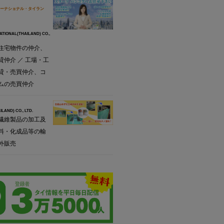
ーナショナル・タイラン
ATIONAL(THAILAND) CO.,
住宅物件の仲介、
貸仲介 ／ 工場・工
貸・売買仲介、コ
ムの売買仲介
ILAND) CO., LTD.
繊維製品の加工及
料・化成品等の輸
外販売