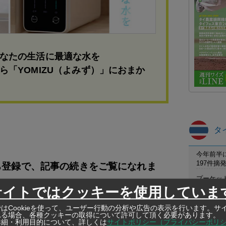
なたの生活に最適な水を
ら「YOMIZU（よみず）」におまか
タ
今年前半
197件
友だち登録で、記事の続きをご覧になれま
プーケット
B被害の
サイトではクッキーを使用していま
保護区職
はCookieを使って、ユーザー行動の分析や広告の表示を行います。サ
カケン野
れる場合、各種クッキーの取得について許可して頂く必要があります。
詳細・利用目的について、詳しくは
サイトポリシー（プライバシーポリ