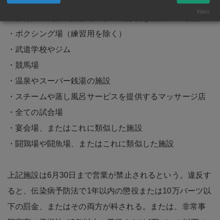
・ゲーム店、インターネット店
Klaro
・保育園や高齢者介護センター（必要な宿泊のみ可能）
・ボクシング場（練習用を除く）
・武道学校やジム
・競馬場
・温泉やスーパー銭湯の施設
・スチームや蒸し風呂サービスを提供するマッサージ店
・全ての試合場
・宴会場、またはこれに類似した施設
・闘鶏場や闘魚場、またはこれに類似した施設
上記施設は6月30日まで営業が禁止されるという。違反す
ると、伝染病予防法で1年以内の懲役または10万バーツ以
下の罰金、またはその両方が科される。または、非常事