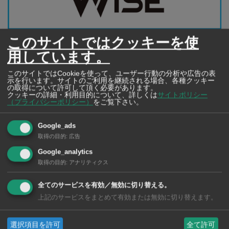
このサイトではクッキーを使
用しています。
このサイトではCookieを使って、ユーザー行動の分析や広告の表
示を行います。サイトのご利用を継続される場合、各種クッキー
の取得について許可して頂く必要があります。
クッキーの詳細・利用目的について、詳しくは
サイトポリシー
5月31日、バンコクのアッサウィン都知事は、ロックダウ
（プライバシーポリシー）
をご覧下さい。
ン解除の対象となっていない下記16施設を発表した。
Google_ads
取得の目的
:
広告
・クラブやバーなどの娯楽施設
Google_analytics
取得の目的
:
アナリティクス
・ウォーターパークや遊園地
・マーケットや水上マーケット内を含めて子供のプレイ
全てのサービスを有効／無効に切り替える。
グラウンド
上記のサービスをまとめて有効または無効に切り替えます。
・スヌーカー場、ビリヤード場
選択項目を許可
全て許可