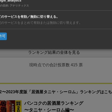
gle_analytics
の目的
:
アナリティクス
すすきの（Thaniya）
1.69%
(7 票)
てのサービスを有効／無効に切り替える。
記のサービスをまとめて有効または無効に切り替えます。
南亭（Surawong）
1.20%
(5 票)
許可
ランキング結果の全体を見る
415
票
022〜2023年度版「居酒屋タニヤ・シーロム」ランキングはこ
バンコクの居酒屋ランキング
〜タニヤ・シーロム編〜