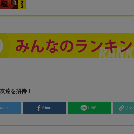
友達を招待！
weet
Share
LINE
リン