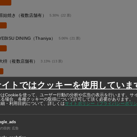
原始焼き（複数店舗有）
5.30%
(22 票)
YEBISU DINING（Thaniya）
5.06%
(21 票)
大枡（複数店舗有）
3.13%
(13 票)
サイトではクッキーを使用していま
桔梗（Silom）
2.41%
(10 票)
はCookieを使って、ユーザー行動の分析や広告の表示を行います。サ
れる場合、各種クッキーの取得について許可して頂く必要があります。
詳細・利用目的について、詳しくは
サイトポリシー（プライバシーポリ
しゃかりき432"（複数店舗有）
2.17%
(9 票)
ogle_ads
の目的
:
広告
世界の山ちゃん（複数店舗有）
1.93%
(8 票)