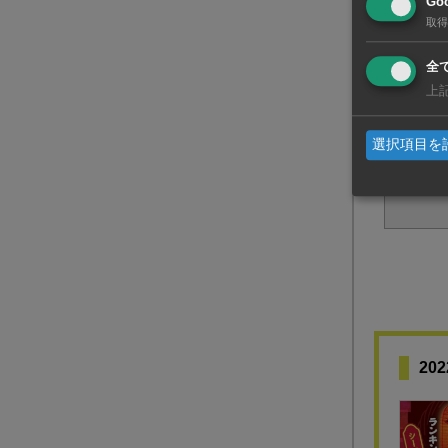
Goo
取得
全
上
選択項目を
2