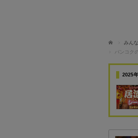
ホーム
みん
バンコク
202