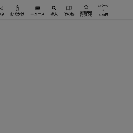
1バーツ
⇅
広告掲載
学ぶ
おでかけ
ニュース
求人
その他
4.78円
について
北海道 寿し居酒屋 えぞや
バンコクのえぞやでは県人会・干支会・宴会のご予約を受け
付けています！
ビストロ