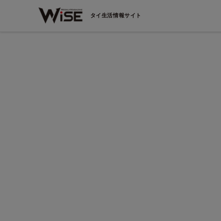
タイ生活情報サイト
クンビッ
和食 庵寺
な企画に
日本直送の海の幸で彩る
味わいのハーモニー