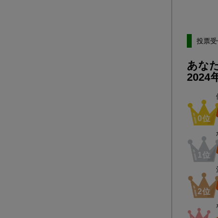
投票受
あな
202