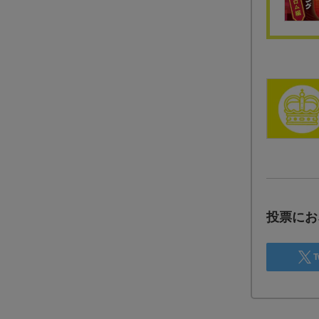
投票にお
T