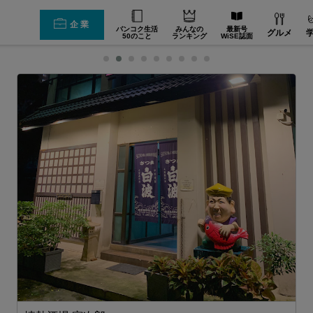
企業
バンコク生活
みんなの
最新号
グルメ
50のこと
ランキング
WiSE誌面