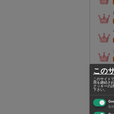
この
このサイトで
用を継続さ
クッキーの
下さい。
Go
取得