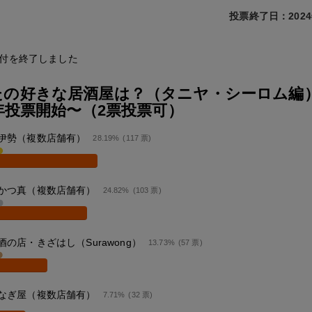
投票終了日：2024
付を終了しました
たの好きな居酒屋は？（タニヤ・シーロム編
4年投票開始〜（2票投票可）
伊勢（複数店舗有）
28.19%
(117 票)
かつ真（複数店舗有）
24.82%
(103 票)
酒の店・きざはし（Surawong）
13.73%
(57 票)
なぎ屋（複数店舗有）
7.71%
(32 票)