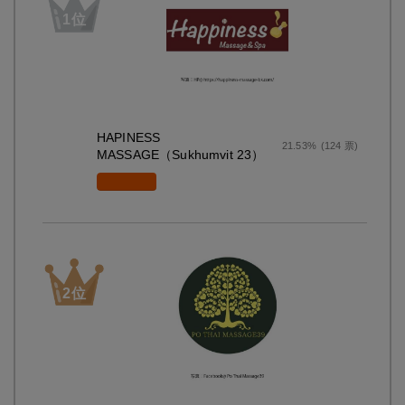
HAPINESS
21.53%
(124 票)
MASSAGE（Sukhumvit 23）