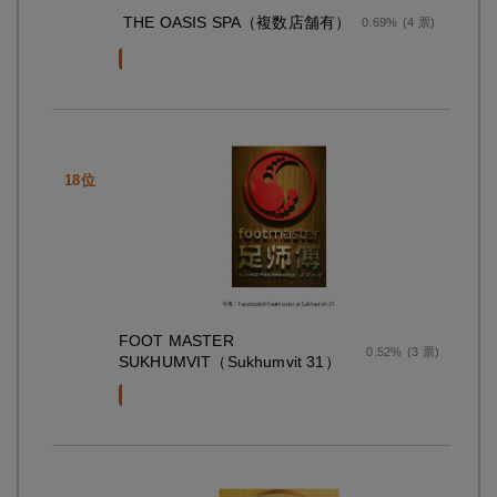
THE OASIS SPA（複数店舗有）
0.69%
(4 票)
FOOT MASTER
0.52%
(3 票)
SUKHUMVIT（Sukhumvit 31）