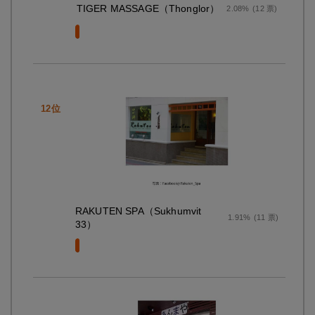
TIGER MASSAGE（Thonglor）
2.08%
(12 票)
RAKUTEN SPA（Sukhumvit
1.91%
(11 票)
33）