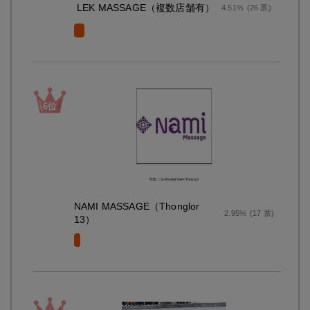
LEK MASSAGE（複数店舗有）
4.51%
(26 票)
NAMI MASSAGE（Thonglor
2.95%
(17 票)
13）