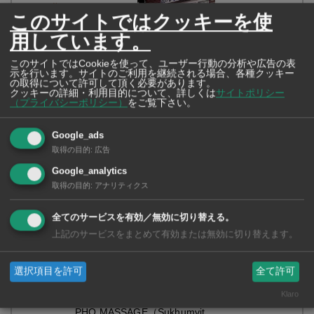
このサイトではクッキーを使
用しています。
このサイトではCookieを使って、ユーザー行動の分析や広告の表
示を行います。サイトのご利用を継続される場合、各種クッキー
の取得について許可して頂く必要があります。
クッキーの詳細・利用目的について、詳しくは
サイトポリシー
（プライバシーポリシー）
をご覧下さい。
あんまや（Thonglor）
1.74%
(10 票)
Google_ads
取得の目的
:
広告
Google_analytics
取得の目的
:
アナリティクス
全てのサービスを有効／無効に切り替える。
上記のサービスをまとめて有効または無効に切り替えます。
選択項目を許可
全て許可
Klaro
PHO MASSAGE（Sukhumvit