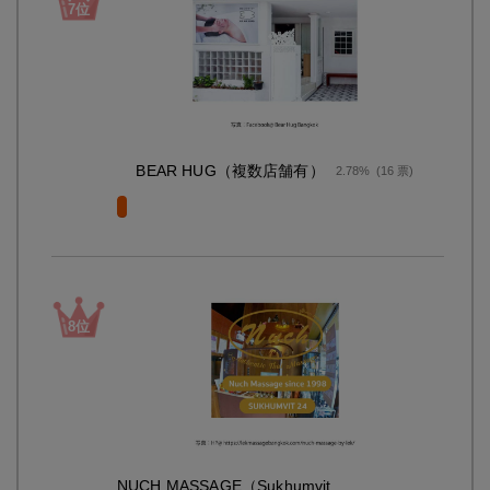
BEAR HUG（複数店舗有）
2.78%
(16 票)
NUCH MASSAGE（Sukhumvit