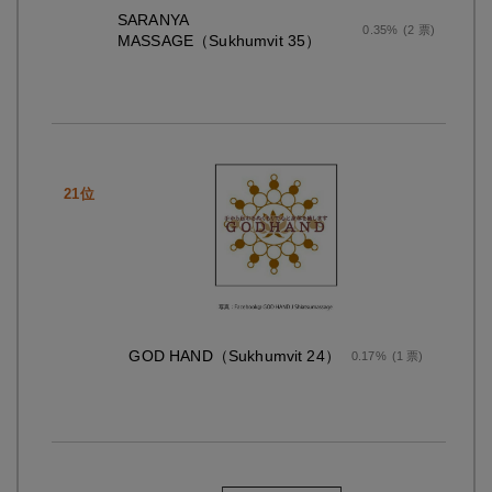
SARANYA
0.35%
(2 票)
MASSAGE（Sukhumvit 35）
GOD HAND（Sukhumvit 24）
0.17%
(1 票)