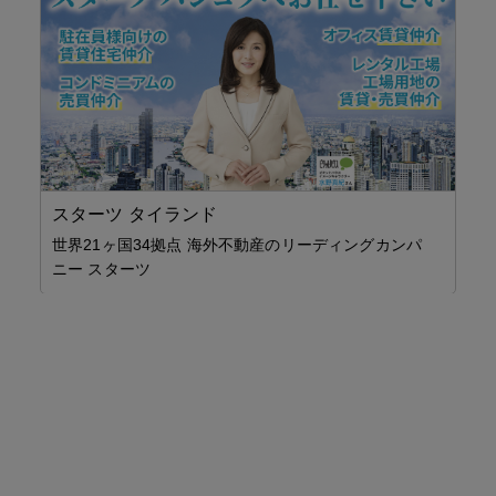
スターツ タイランド
J
チ
世界21ヶ国34拠点 海外不動産のリーディングカンパ
ニー スターツ
無
「コ
ド
ア
入
き 
住
イ