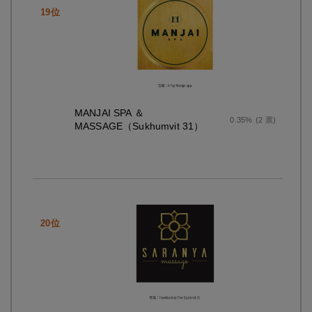
MANJAI SPA ＆
0.35%
(2 票)
MASSAGE（Sukhumvit 31）