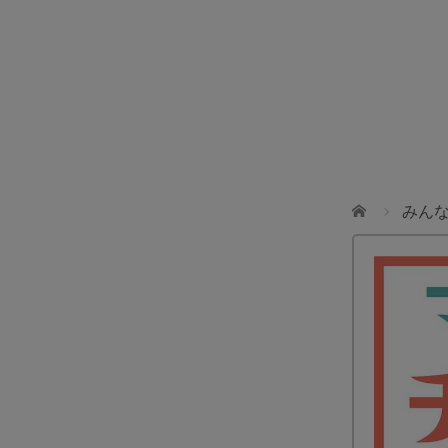
JTA(THAILAND)CO.,LTD
JTA(THAILAND)CO.,LTDの「ツアーコーディネーター」
募集！
ホーム
みん