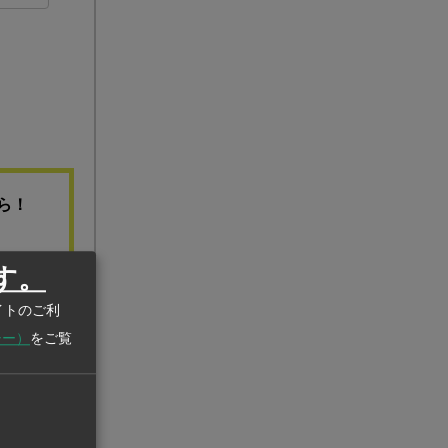
ら！
す。
イトのご利
シー）
をご覧