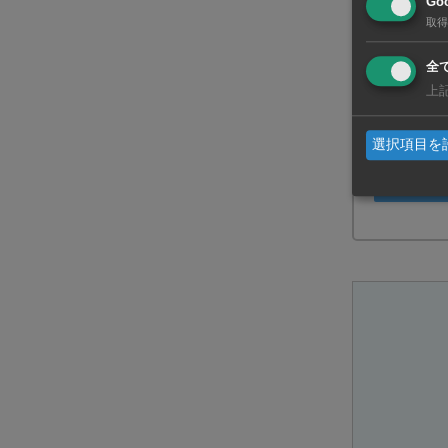
Goo
取得
全
上
投票にお
選択項目を
T