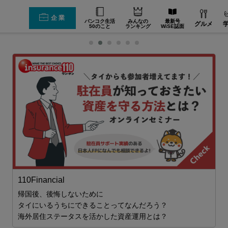
企業
バンコク生活
みんなの
最新号
グルメ
50のこと
ランキング
WiSE誌面
110Financial
帰国後、後悔しないために
タイにいるうちにできることってなんだろう？
ロ
海外居住ステータスを活かした資産運用とは？