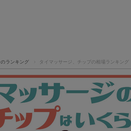
し
安
を
なのランキング
タイマッサージ、チップの相場ランキング【