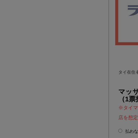
タイ在住
マッサ
（1票
※タイマ
店を想
払わ