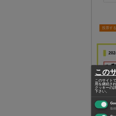
投票す
2
この
このサイトで
用を継続さ
クッキーの
下さい。
Go
取得