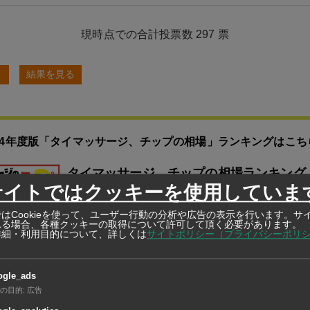
297
票
る
結果を見る
024年度版「タイマッサージ、チップの相場」ランキングはこち
タイマッサージ、チップの相場ランキング
サイトではクッキーを使用していま
【2024年版】
はCookieを使って、ユーザー行動の分析や広告の表示を行います。サ
れる場合、各種クッキーの取得について許可して頂く必要があります。
詳細・利用目的について、詳しくは
サイトポリシー（プライバシーポリ
ogle_ads
の目的
:
広告