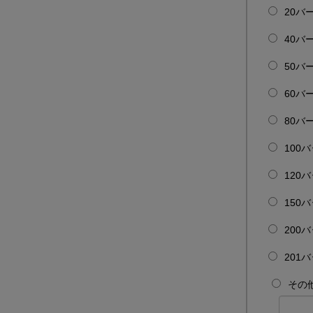
20バ
40バ
50バ
60バ
80バ
100
120
150
200
201
その