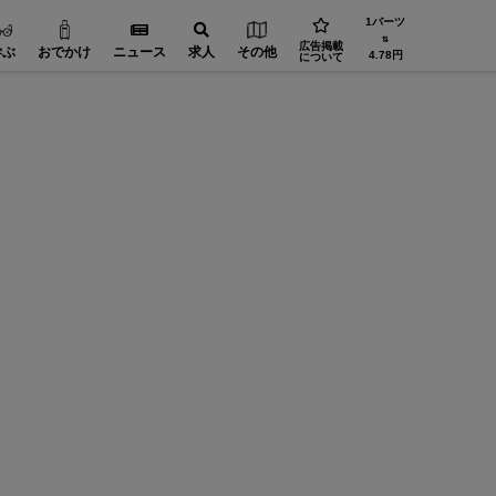
1バーツ
⇅
広告掲載
学ぶ
おでかけ
ニュース
求人
その他
4.78円
について
JTBタイランド✨2027年の始まりを、幻想的なチェ
ンマイで迎えませんか。
St. Andr
無数のランタンと華やかな花火が夜空を彩る、感動の「コム
将来的な
ーイ・カウントダウン2027」🎆 JTBタイランドでは、12
創造力あ
月30日発3泊4日入場券付きパッケージツアーをご用意しま