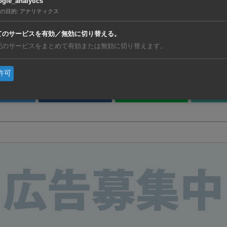
gle_analytics
の目的
:
アナリティクス
てのサービスを有効／無効に切り替える。
記のサービスをまとめて有効または無効に切り替えます。
友達を招待！
許可
weet
Share
LINE
リン