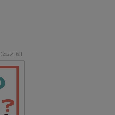
た。 ✈️航空券＋ホテル＋イベント入場券＋送迎付き 🇯🇵
心の日本語ガイドサポート付き 💫28,900バーツ〜
2025年版】