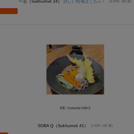
一芯（Sukhumvit 24）
詳しい情報はこちら！
11.63%
(80 票)
SOBA Q（Sukhumvit 41）
5.52%
(38 票)