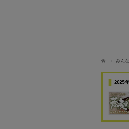
 🇯🇵
〜
ホーム
みん
202