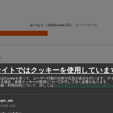
みつもり（Sukhumvit 23）
36.77%
(253 票)
サイトではクッキーを使用していま
はCookieを使って、ユーザー行動の分析や広告の表示を行います。サ
れる場合、各種クッキーの取得について許可して頂く必要があります。
詳細・利用目的について、詳しくは
サイトポリシー（プライバシーポリ
ogle_ads
の目的
:
広告