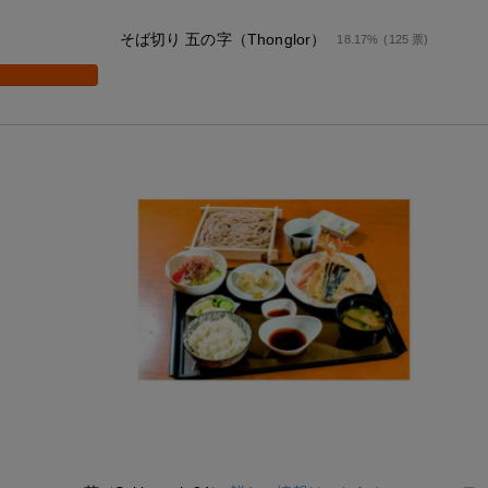
そば切り 五の字（Thonglor）
18.17%
(125 票)