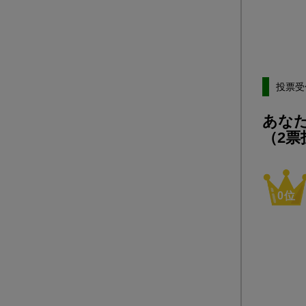
投票受
あなた
（2票