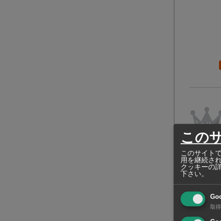
この
このサイトで
用を継続さ
クッキーの
下さい。
Go
取得