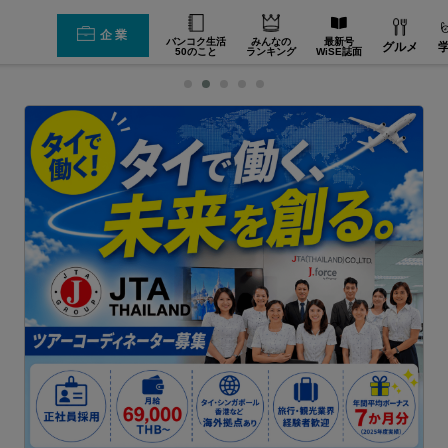
企業
バンコク生活
みんなの
最新号
グルメ
50のこと
ランキング
WiSE誌面
世