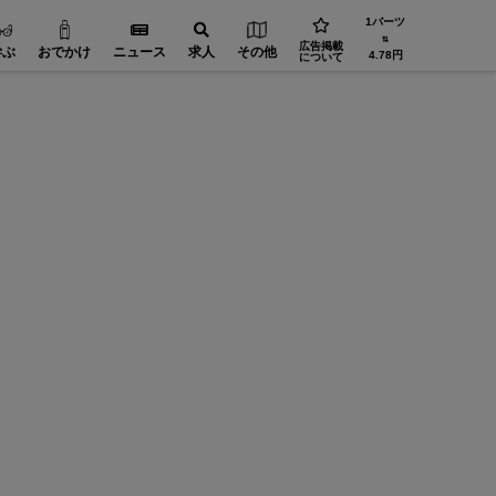
1バーツ
⇅
広告掲載
学ぶ
おでかけ
ニュース
求人
その他
4.78円
について
スターツ タイランド
110Fina
界21ヶ国34拠点 海外不動産のリーディングカンパニー ス
帰国後、
ターツ
タイにい
海外居住