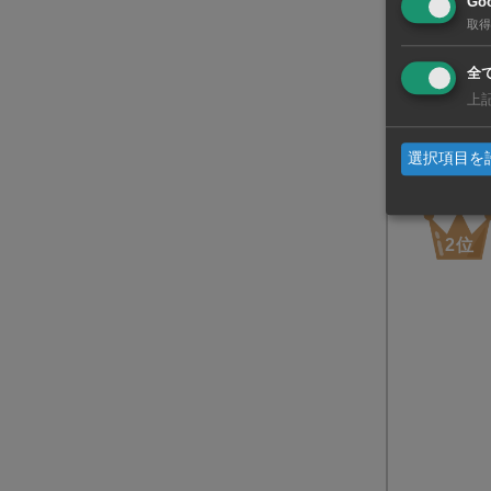
Goo
取得
全
上
選択項目を