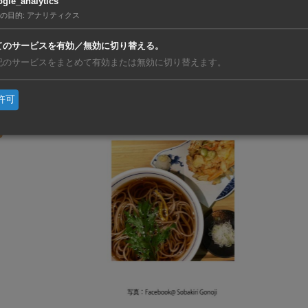
gle_analytics
の目的
:
アナリティクス
あずま（複数店舗有）
てのサービスを有効／無効に切り替える。
22.53%
(155 票)
記のサービスをまとめて有効または無効に切り替えます。
許可