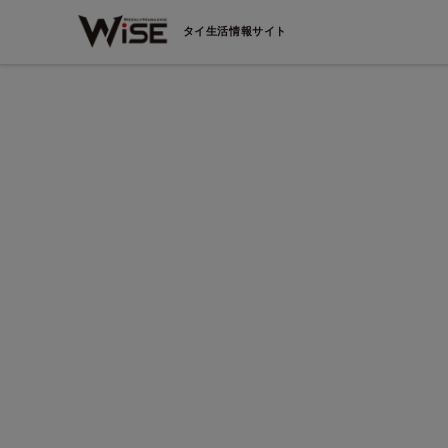
タイ生活情報サイト
的なチェ
St. Andrews International School Sukhumvit 107
動の「コム
将来的なリーダーを目指せるような
では、12
創造力あふれる人間を育てていきたい
用意しま