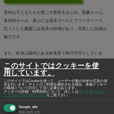
室内は子どもたちが過ごす教室をはじめ、図書ルーム、
多目的ホール、屋上には温水プールとフリースペース、
広々とした園庭には遊具や砂場があり、充実した設備が
魅力です。
また、給食は園内にある給食室で毎日手作りしていま
す。献立は日本食で、味付けや栄養バランスに配慮した
このサイトではクッキーを使
給食が提供されます。
用しています。
このサイトではCookieを使って、ユーザー行動の分析や広告の表
示を行います。サイトのご利用を継続される場合、各種クッキー
の取得について許可して頂く必要があります。
クッキーの詳細・利用目的について、詳しくは
サイトポリシー
（プライバシーポリシー）
をご覧下さい。
園庭
Google_ads
取得の目的
:
広告