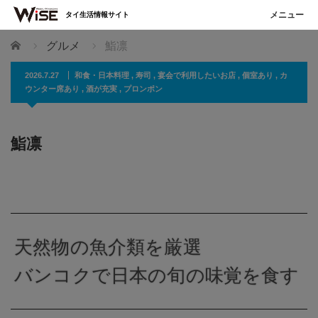
タイ生活情報サイト
ホーム
グルメ
鮨凛
2026.7.27
和食・日本料理
,
寿司
,
宴会で利用したいお店
,
個室あり
,
カ
ウンター席あり
,
酒が充実
,
プロンポン
鮨凛
天然物の魚介類を厳選
バンコクで日本の旬の味覚を食す