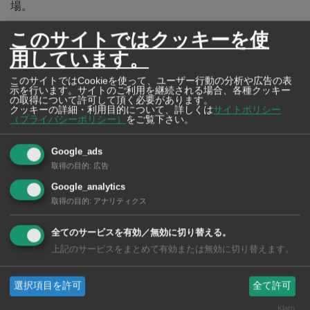
場。
旬の鮎はこの時期にしか出会えないので見逃せない。
このサイトではクッキーを使
用しています。
このサイトではCookieを使って、ユーザー行動の分析や広告の表
示を行います。サイトのご利用を継続される場合、各種クッキー
の取得について許可して頂く必要があります。
クッキーの詳細・利用目的について、詳しくは
サイトポリシー
（プライバシーポリシー）
をご覧下さい。
Google_ads
取得の目的
:
広告
Google_analytics
取得の目的
:
アナリティクス
全てのサービスを有効／無効に切り替える。
上記のサービスをまとめて有効または無効に切り替えます。
選択項目を許可
全て許可
Klaro