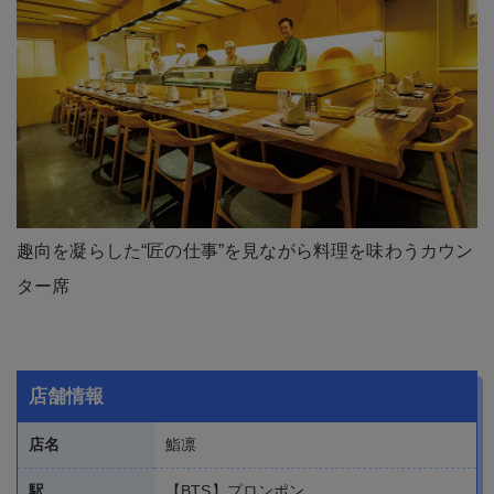
趣向を凝らした“匠の仕事”を見ながら料理を味わうカウン
ター席
店舗情報
店名
鮨凛
駅
【BTS】プロンポン