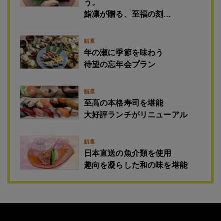
う。
鮨凛が贈る、至福の刻…
鮨凛
年の瀬に季節を味わう
待望の忘年会プラン
鮨凛
至高の本格寿司を堪能
大好評ランチがリニューアル
鮨凛
日本直送の魚介類を使用
趣向を凝らした和の味を堪能