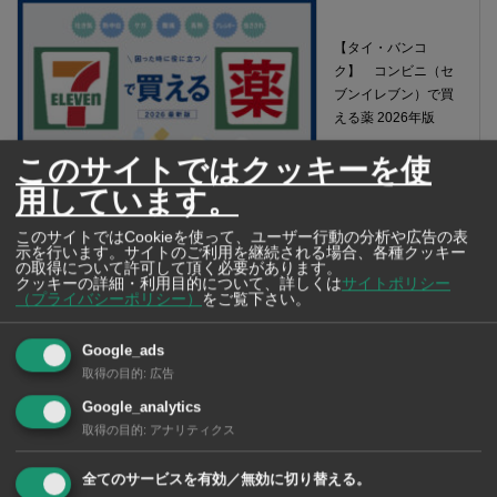
【タイ・バンコ
ク】 コンビニ（セ
ブンイレブン）で買
える薬 2026年版
このサイトではクッキーを使
用しています。
このサイトではCookieを使って、ユーザー行動の分析や広告の表
タイ・バンコクの保
示を行います。サイトのご利用を継続される場合、各種クッキー
の取得について許可して頂く必要があります。
育園選び完全攻略
クッキーの詳細・利用目的について、詳しくは
サイトポリシー
【2026年版】
（プライバシーポリシー）
をご覧下さい。
Google_ads
取得の目的
:
広告
Google_analytics
取得の目的
:
アナリティクス
タイ・バンコクの日
系幼稚園選び完全攻
全てのサービスを有効／無効に切り替える。
略【2026年版】