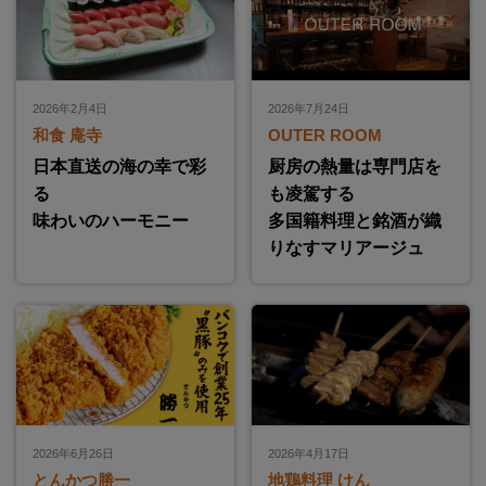
2026年2月4日
2026年7月24日
和食 庵寺
OUTER ROOM
日本直送の海の幸で彩
厨房の熱量は専門店を
る
も凌駕する
味わいのハーモニー
多国籍料理と銘酒が織
りなすマリアージュ
2026年6月26日
2026年4月17日
とんかつ勝一
地鶏料理 けん