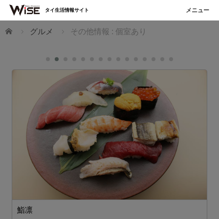
タイ生活情報サイト
ホーム
グルメ
その他情報 : 個室あり
れ
鮨凛
「