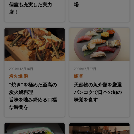
個室も充実した実力
場
店！
2024年12月16日
2026年7月27日
炭火焼 源
鮨凛
“焼き“を極めた至高の
天然物の魚介類を厳選
炭火焼料理
バンコクで日本の旬の
旨味を噛み締める口福
味覚を食す
な時間を