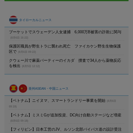
タイローカルニュース
プーケットでスウェーデン人女逮捕 6,000万B被害の詐欺に関与
(8月6日 16:22)
保護区職員が野生トラに襲われ死亡 ファイカケン野生生物保護
区で
(8月6日 09:22)
クウェー川で麻薬パーティーのイカダ 捜査で34人から薬物反応
を検出
(8月5日 12:12)
亜州ASEAN・中国ニュース
【ベトナム】ニイヌマ、スマートランドリー事業を開始
(8月6日
09:19)
【ベトナム】ミスミGが追加投資、DC向け自動ステージなど増産
(8月6日 09:18)
【フィリピン】日本工営のJV、ルソン北部バイパス道の設計受注