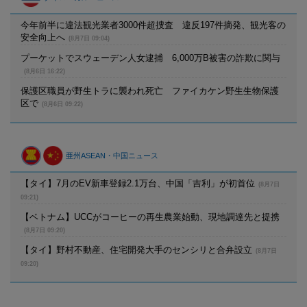
今年前半に違法観光業者3000件超捜査 違反197件摘発、観光客の
安全向上へ
(8月7日 09:04)
プーケットでスウェーデン人女逮捕 6,000万B被害の詐欺に関与
(8月6日 16:22)
保護区職員が野生トラに襲われ死亡 ファイカケン野生生物保護
区で
(8月6日 09:22)
亜州ASEAN・中国ニュース
【タイ】7月のEV新車登録2.1万台、中国「吉利」が初首位
(8月7日
09:21)
【ベトナム】UCCがコーヒーの再生農業始動、現地調達先と提携
(8月7日 09:20)
【タイ】野村不動産、住宅開発大手のセンシリと合弁設立
(8月7日
09:20)