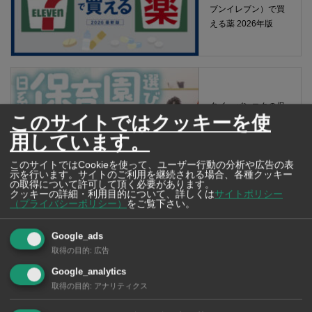
ブンイレブン）で買
える薬 2026年版
タイ・バンコクの保
このサイトではクッキーを使
育園選び完全攻略
【2026年版】
用しています。
このサイトではCookieを使って、ユーザー行動の分析や広告の表
示を行います。サイトのご利用を継続される場合、各種クッキー
の取得について許可して頂く必要があります。
クッキーの詳細・利用目的について、詳しくは
サイトポリシー
（プライバシーポリシー）
をご覧下さい。
タイ・バンコクの日
Google_ads
系幼稚園選び完全攻
取得の目的
:
広告
略【2026年版】
Google_analytics
取得の目的
:
アナリティクス