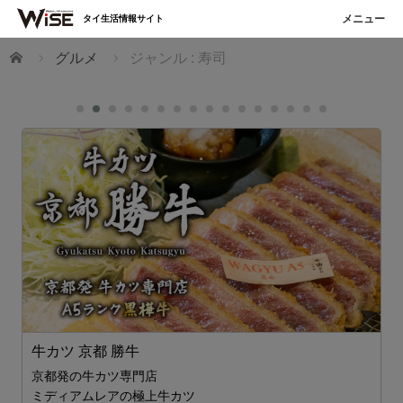
タイ生活情報サイト
ホーム
グルメ
ジャンル : 寿司
牛カツ 京都 勝牛
京都発の牛カツ専門店
ミディアムレアの極上牛カツ