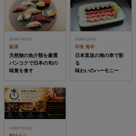
2026年7月27日
2026年2月4日
鮨凛
和食 庵寺
天然物の魚介類を厳選
日本直送の海の幸で彩
バンコクで日本の旬の
る
味覚を食す
味わいのハーモニー
2026年7月24日
鮨ゆうじ