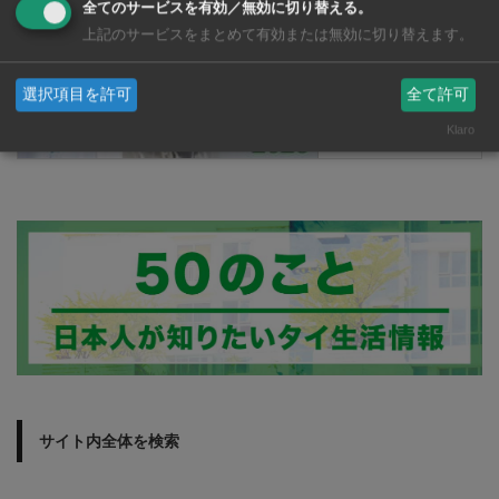
全てのサービスを有効／無効に切り替える。
タイで歯科治療を受
上記のサービスをまとめて有効または無効に切り替えます。
ける前に知っておき
たいこと！ タイ・
選択項目を許可
全て許可
バンコクの歯医者さ
ん 2026年版
Klaro
サイト内全体を検索