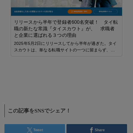
リリースから半年で登録者600名突破！ タイ転
職の新たな常識『タイスカウト』が、 求職者
な
と企業に選ばれる３つの理由
2025年5月2日にリリースしてから半年が過ぎた。タイ
の
スカウトは、単なる転職サイトの一つに留まらず、…
ラン
ツ
ト
D
ト付
ナ
I
この記事をSNSでシェア！
Tweet
Share