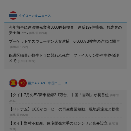
タイローカルニュース
今年前半に違法観光業者3000件超捜査 違反197件摘発、観光客の
安全向上へ
(8月7日 09:04)
プーケットでスウェーデン人女逮捕 6,000万B被害の詐欺に関与
(8月6日 16:22)
保護区職員が野生トラに襲われ死亡 ファイカケン野生生物保護
区で
(8月6日 09:22)
亜州ASEAN・中国ニュース
【タイ】7月のEV新車登録2.1万台、中国「吉利」が初首位
(8月7日
09:21)
【ベトナム】UCCがコーヒーの再生農業始動、現地調達先と提携
(8月7日 09:20)
【タイ】野村不動産、住宅開発大手のセンシリと合弁設立
(8月7日
09:20)