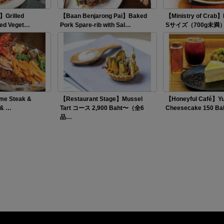
】Grilled
【Baan Benjarong Pai】Baked
【Ministry of Crab】
led Veget…
Pork Spare-rib with Sal…
Sサイズ（700g未満）1
me Steak &
【Restaurant Stage】Mussel
【Honeyful Café】Y
 & …
Tart コース 2,900 Baht〜（全6
Cheesecake 150 Ba
品…