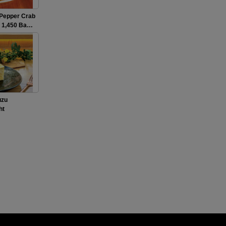
Pepper Crab
,450 Ba…
uzu
ht