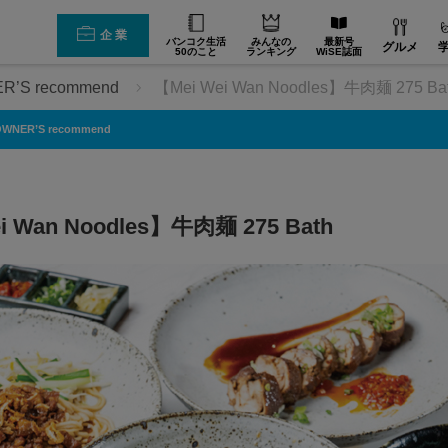
企業
バンコク生活
みんなの
最新号
グルメ
50のこと
ランキング
WiSE誌面
R’S recommend
【Mei Wei Wan Noodles】牛肉麺 275 Ba
WNER’S recommend
i Wan Noodles】牛肉麺 275 Bath