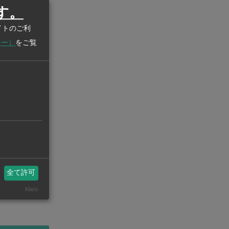
す。
イトのご利
シー）
をご覧
全て許可
Klaro