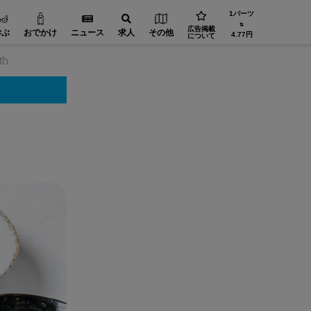
1バーツ
⇅
広告掲載
学ぶ
おでかけ
ニュース
求人
その他
4.77円
について
th