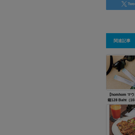
Twe
関連記事
【homhom マ
箱128 Baht（