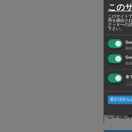
定休日
この
このサイトで
営業時間
用を継続さ
クッキーの
下さい。
Facebook
Go
Instagram
取得
Goo
VAT
取得
全
サービス料
上
ご利用可能
選択項目を
この記事