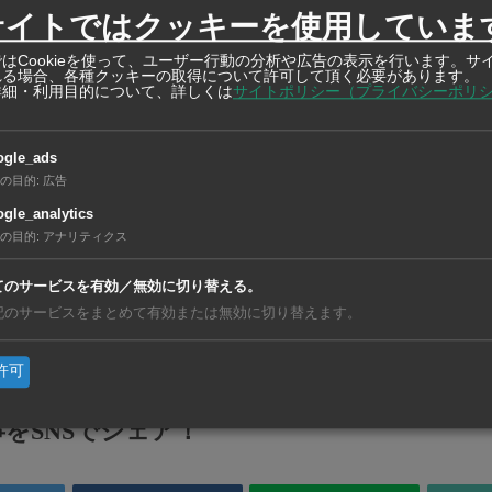
なし
サイトではクッキーを使用していま
はCookieを使って、ユーザー行動の分析や広告の表示を行います。サ
毎日 10:00〜21:00
れる場合、各種クッキーの取得について許可して頂く必要があります。
詳細・利用目的について、詳しくは
サイトポリシー（プライバシーポリ
https://www.facebook.com/MeiWeiWan/
ogle_ads
https://www.instagram.com/mei.wei.wan/?hl=ja
の目的
:
広告
gle_analytics
込
の目的
:
アナリティクス
てのサービスを有効／無効に切り替える。
なし
記のサービスをまとめて有効または無効に切り替えます。
カード
V・M・J・A
許可
をSNSでシェア！