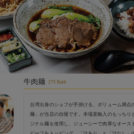
牛肉麺
275 Bath
台湾出身のシェフが手掛ける、ボリューム満点
麺」が当店の自慢です。本場直輸入のもっちり
ジナル麺を使用し、ジューシーで肉厚なオース
ビーフをトッピング。「汁あり」と「汁なし」