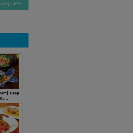
ンクをコピー
urant】Deep
h Ka…