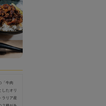
の「牛肉
としたオリ
トラリア産
の２種があ