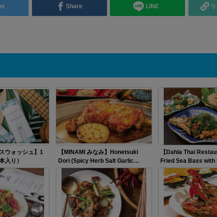
et
Share
LINE
リ
ウスウォッシュ】1
【MINAMI みなみ】Honetsuki
【Dahla Thai Resta
10本入り）
Dori (Spicy Herb Salt Garlic…
Fried Sea Bass wit