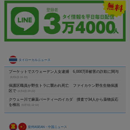
タイローカルニュース
プーケットでスウェーデン人女逮捕 6,000万B被害の詐欺に関与
(8月6日 16:22)
保護区職員が野生トラに襲われ死亡 ファイカケン野生生物保護
区で
(8月6日 09:22)
クウェー川で麻薬パーティーのイカダ 捜査で34人から薬物反応
を検出
(8月5日 12:12)
亜州ASEAN・中国ニュース