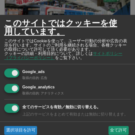
このサイトではクッキーを使
用しています。
このサイトではCookieを使って、ユーザー行動の分析や広告の表
示を行います。サイトのご利用を継続される場合、各種クッキー
の取得について許可して頂く必要があります。
クッキーの詳細・利用目的について、詳しくは
サイトポリシー
（プライバシーポリシー）
をご覧下さい。
2026年版 タイの鉄道事情 電車でGO！
Google_ads
取得の目的
:
広告
Google_analytics
取得の目的
:
アナリティクス
全てのサービスを有効／無効に切り替える。
上記のサービスをまとめて有効または無効に切り替えます。
選択項目を許可
全て許可