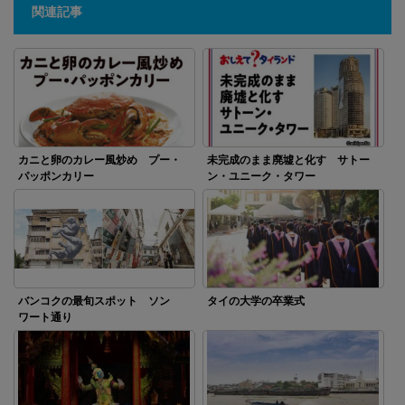
関連記事
カニと卵のカレー風炒め プー・
未完成のまま廃墟と化す サトー
パッポンカリー
ン・ユニーク・タワー
バンコクの最旬スポット ソン
タイの大学の卒業式
ワート通り