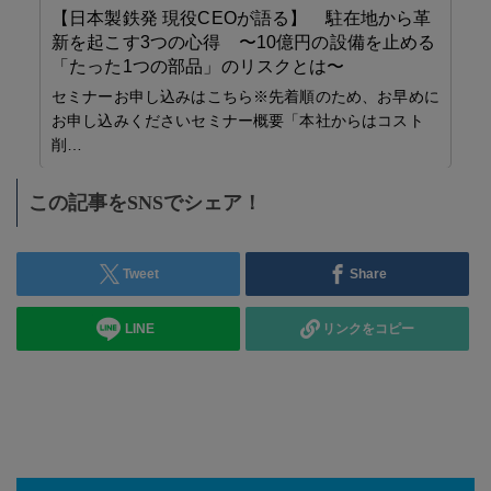
【日本製鉄発 現役CEOが語る】 駐在地から革
T
新を起こす3つの心得 〜10億円の設備を止める
登
「たった1つの部品」のリスクとは〜
タ
セミナーお申し込みはこちら※先着順のため、お早めに
き
お申し込みくださいセミナー概要「本社からはコスト
ト
削…
ニ
タ
この記事をSNSでシェア！
週
ログ
Tweet
Share
の…
LINE
リンクをコピー