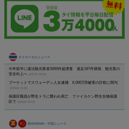
タイローカルニュース
今年前半に違法観光業者3000件超捜査 違反197件摘発、観光客の
安全向上へ
(8月7日 09:04)
プーケットでスウェーデン人女逮捕 6,000万B被害の詐欺に関与
(8月6日 16:22)
保護区職員が野生トラに襲われ死亡 ファイカケン野生生物保護
区で
(8月6日 09:22)
亜州ASEAN・中国ニュース