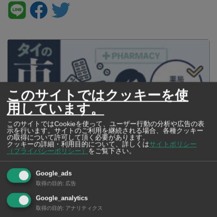
このサイトではクッキーを使
用しています。
このサイトではCookieを使って、ユーザー行動の分析や広告の表
示を行います。サイトのご利用を継続される場合、各種クッキー
の取得について許可して頂く必要があります。
クッキーの詳細・利用目的について、詳しくは
サイトポリシー
（プライバシーポリシー）
をご覧下さい。
タイの薬いろいろ【タイ・バンコク】 薬局・ドラッグストアで買える
Google_ads
市販薬 2026年最新版！
取得の目的
:
広告
Google_analytics
取得の目的
:
アナリティクス