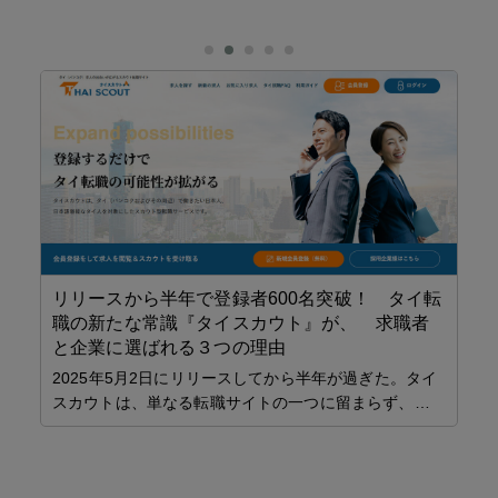
リリースから半年で登録者600名突破！ タイ転
職の新たな常識『タイスカウト』が、 求職者
こ
ら革
と企業に選ばれる３つの理由
める
夜
2025年5月2日にリリースしてから半年が過ぎた。タイ
リ
スカウトは、単なる転職サイトの一つに留まらず、…
めに
ト