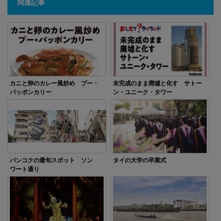
関連記事
カニと卵のカレー風炒め プー・
未完成のまま廃墟と化す サトー
パッポンカリー
ン・ユニーク・タワー
バンコクの最旬スポット ソン
タイの大学の卒業式
ワート通り