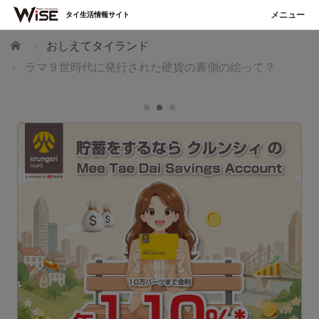
タイ生活情報サイト
ホーム
おしえてタイランド
ラマ９世時代に発行された硬貨の裏側の絵って？
T