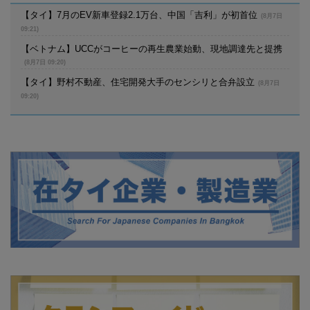
【タイ】7月のEV新車登録2.1万台、中国「吉利」が初首位
(8月7日
09:21)
【ベトナム】UCCがコーヒーの再生農業始動、現地調達先と提携
(8月7日 09:20)
【タイ】野村不動産、住宅開発大手のセンシリと合弁設立
(8月7日
09:20)