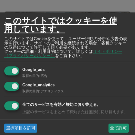
このサイトではクッキーを使
用しています。
このサイトではCookieを使って、ユーザー行動の分析や広告の表
示を行います。サイトのご利用を継続される場合、各種クッキー
の取得について許可して頂く必要があります。
クッキーの詳細・利用目的について、詳しくは
サイトポリシー
（プライバシーポリシー）
をご覧下さい。
Google_ads
取得の目的
:
広告
Google_analytics
2026年版 タイの鉄道事情 電車でGO！
取得の目的
:
アナリティクス
全てのサービスを有効／無効に切り替える。
上記のサービスをまとめて有効または無効に切り替えます。
選択項目を許可
全て許可