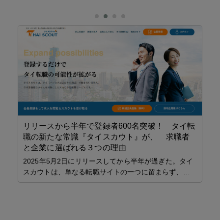
リリースから半年で登録者600名突破！ タイ転
職の新たな常識『タイスカウト』が、 求職者
【
と企業に選ばれる３つの理由
A
107
ア
2025年5月2日にリリースしてから半年が過ぎた。タイ
と
スカウトは、単なる転職サイトの一つに留まらず、…
20
ン