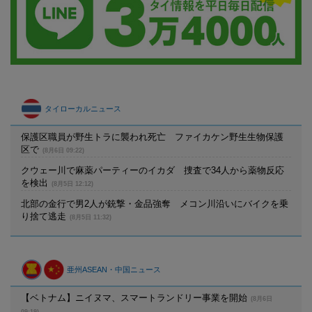
タイローカルニュース
保護区職員が野生トラに襲われ死亡 ファイカケン野生生物保護
区で
(8月6日 09:22)
クウェー川で麻薬パーティーのイカダ 捜査で34人から薬物反応
を検出
(8月5日 12:12)
北部の金行で男2人が銃撃・金品強奪 メコン川沿いにバイクを乗
り捨て逃走
(8月5日 11:32)
亜州ASEAN・中国ニュース
【ベトナム】ニイヌマ、スマートランドリー事業を開始
(8月6日
09:19)