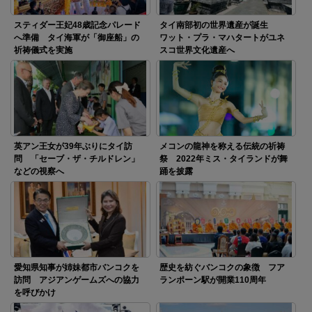
スティダー王妃48歳記念パレード
タイ南部初の世界遺産が誕生
へ準備 タイ海軍が「御座船」の
ワット・プラ・マハタートがユネ
祈祷儀式を実施
スコ世界文化遺産へ
英アン王女が39年ぶりにタイ訪
メコンの龍神を称える伝統の祈祷
問 「セーブ・ザ・チルドレン」
祭 2022年ミス・タイランドが舞
などの視察へ
踊を披露
愛知県知事が姉妹都市バンコクを
歴史を紡ぐバンコクの象徴 フア
訪問 アジアンゲームズへの協力
ランポーン駅が開業110周年
を呼びかけ