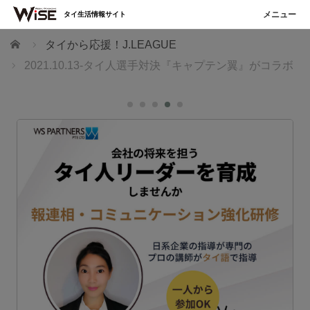
タイ生活情報サイト
ホーム
タイから応援！J.LEAGUE
2021.10.13-タイ人選手対決『キャプテン翼』がコラボ