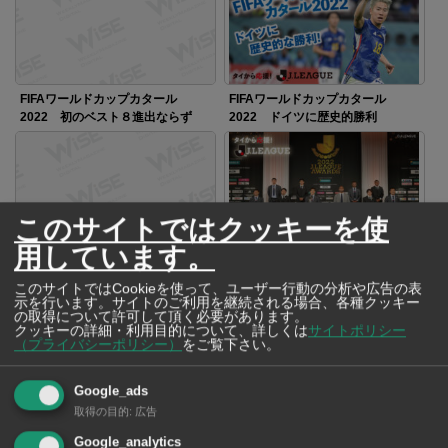
FIFAワールドカップカタール
FIFAワールドカップカタール
2022 初のベスト８進出ならず
2022 ドイツに歴史的勝利
このサイトではクッキーを使
用しています。
FIFAワールドカップカタール2022
2022Ｊリーグアウォーズ
が開幕
このサイトではCookieを使って、ユーザー行動の分析や広告の表
示を行います。サイトのご利用を継続される場合、各種クッキー
の取得について許可して頂く必要があります。
クッキーの詳細・利用目的について、詳しくは
サイトポリシー
（プライバシーポリシー）
をご覧下さい。
Google_ads
FIFAワールドカップカタール
天皇杯・ルヴァンカップ
取得の目的
:
広告
2022 日本代表メンバー26人決定
Google_analytics