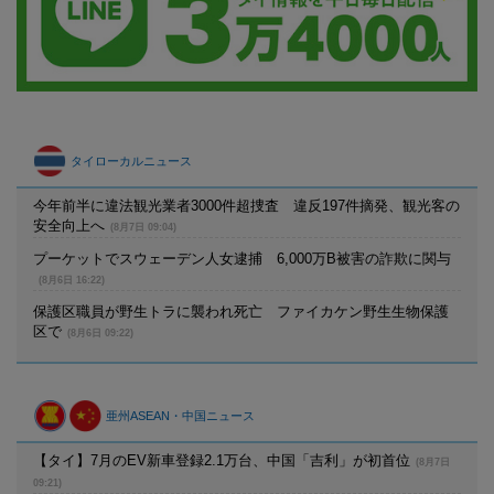
タイローカルニュース
今年前半に違法観光業者3000件超捜査 違反197件摘発、観光客の
安全向上へ
(8月7日 09:04)
プーケットでスウェーデン人女逮捕 6,000万B被害の詐欺に関与
(8月6日 16:22)
保護区職員が野生トラに襲われ死亡 ファイカケン野生生物保護
区で
(8月6日 09:22)
亜州ASEAN・中国ニュース
【タイ】7月のEV新車登録2.1万台、中国「吉利」が初首位
(8月7日
09:21)