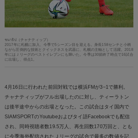
ชนาธิป（チャナティップ）
2017年に札幌に加入、今季で5シーズン目を迎える。身長158センチと小柄
ながら圧倒的な技術とクイックネスを武器に、札幌の主軸として活躍。2018
年にはＪリーグのベストイレブンにも輝いた。今季は30節終了時点で16試合
に出場し、得点1。
4月16日に行われた前回対戦では横浜FMが3−1で勝利。
チャナティップがフル出場したのに対し、ティーラトン
は後半途中からの出場となった。この試合はタイ国内で
SIAMSPORTのYoutubeおよびタイ語Facebookでも配信
され、同時視聴者数19.5万人、再生回数170万回と、とも
に今季海外配信されたＪリーグの試合で最多の数値を記