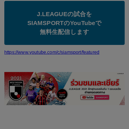
J.LEAGUEの試合を
SIAMSPORTのYouTubeで
無料生配信します
https://www.youtube.com/c/siamsport/featured