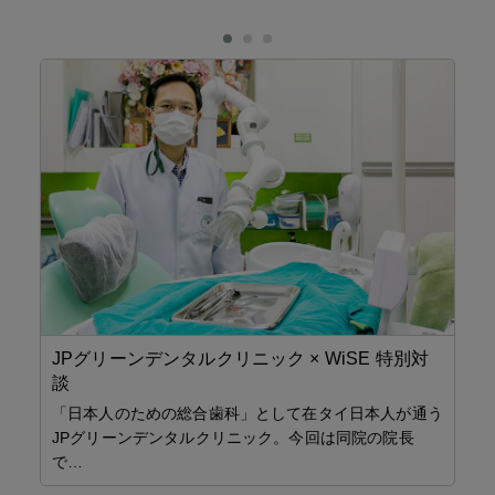
JPグリーンデンタルクリニック × WiSE 特別対
で働
談
カウ
「日本人のための総合歯科」として在タイ日本人が通う
JPグリーンデンタルクリニック。今回は同院の院長
D
で…
ナ