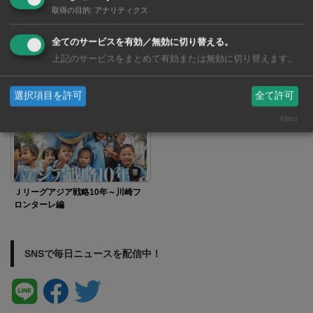
取得の目的
:
アナリティクス
全てのサービスを有効／無効に切り替える。
上記のサービスをまとめて有効または無効に切り替えます。
優勝争いー残り２試合
ＪリーグYBCルヴァンカップ決勝
選択項目を許可
全て許可
10.22
Klaro
Ｊリーグアジア戦略10年～川崎フ
ロンターレ編
SNSで毎日ニュースを配信中！